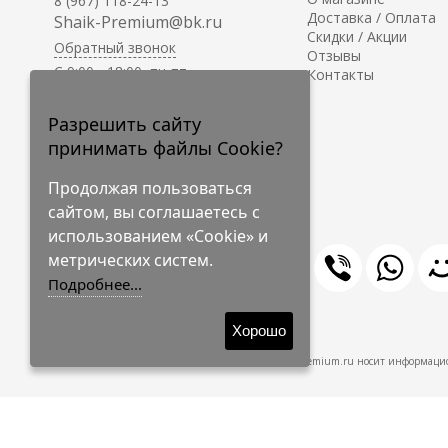
8 (967) 118-24-13
Доставка / Оплата
Shaik-Premium@bk.ru
Скидки / Акции
Обратный звонок
Отзывы
C 9:00 - 18:00, пн-пт
Контакты
С 10:00 - 17:00, сб-вс
Приём заказов на сайте -
Разрешить сайту
круглосуточно.
принимать файлы Cookie?
Продолжая пользоваться
сайтом, вы соглашаетесь с
использованием «Cookie» и
метрических систем.
Подробнее...
© 2009-2026 Shaik-Premium
Хорошо
Shaik-Premium.ru носит информацио
Создано
на платформе