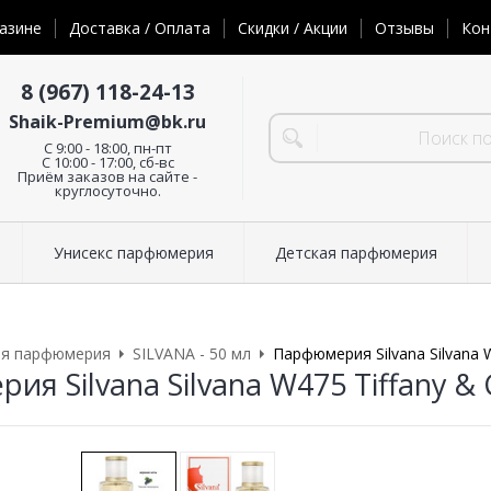
азине
Доставка / Оплата
Скидки / Акции
Отзывы
Кон
8 (967) 118-24-13
Shaik-Premium@bk.ru
C 9:00 - 18:00, пн-пт
С 10:00 - 17:00, сб-вс
Приём заказов на сайте -
круглосуточно.
Унисекс парфюмерия
Детская парфюмерия
ая парфюмерия
SILVANA - 50 мл
Парфюмерия Silvana Silvana W
я Silvana Silvana W475 Tiffany & C