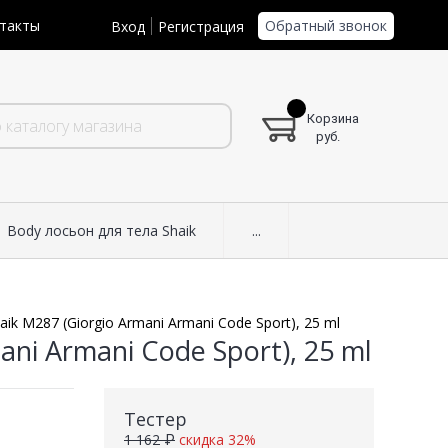
Обратный звонок
такты
Вход
Регистрация
Корзина
руб.
Body лосьон для тела Shaik
...
aik M287 (Giorgio Armani Armani Code Sport), 25 ml
ani Armani Code Sport), 25 ml
Тестер
1 162 ₽
скидка 32%