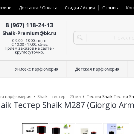
азине
Доставка / Оплата
Скидки / Акции
Отзывы
Кон
8 (967) 118-24-13
Shaik-Premium@bk.ru
C 9:00 - 18:00, пн-пт
С 10:00 - 17:00, сб-вс
Приём заказов на сайте -
круглосуточно.
Унисекс парфюмерия
Детская парфюмерия
ая парфюмерия
Shaik - тестер - 25 мл
Тестер Shaik Тестер Sh
aik Тестер Shaik M287 (Giorgio Arm