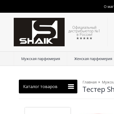
О маг
Официальный
дистрибьютор №1
в России!
★★★★★
Мужская парфюмерия
Женская парфюмерия
Главная
Мужск
Каталог товаров
Тестер Sh