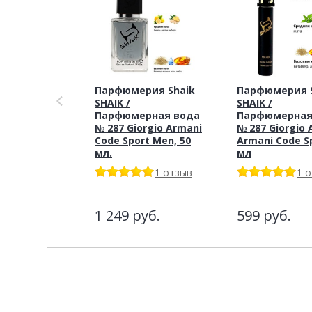
Парфюмерия Shaik
Парфюмерия S
SHAIK /
SHAIK /
Парфюмерная вода
Парфюмерная
№ 287 Giorgio Armani
№ 287 Giorgio 
Code Sport Men, 50
Armani Code S
мл.
мл
1 отзыв
1 
1 249
руб.
599
руб.