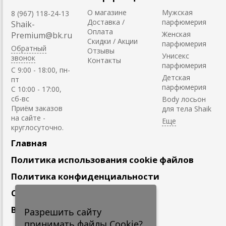
О магазине
Мужская
8 (967) 118-24-13
Доставка /
парфюмерия
Shaik-
Оплата
Женская
Premium@bk.ru
Скидки / Акции
парфюмерия
Обратный
Отзывы
Унисекс
звонок
Контакты
парфюмерия
C 9:00 - 18:00, пн-
Детская
пт
парфюмерия
С 10:00 - 17:00,
сб-вс
Body лосьон
Приём заказов
для тела Shaik
на сайте -
круглосуточно.
Главная
Политика использования cookie файлов
Политика конфиденциальности
Сотрудничество
Вакансии
Разрешить сайту
принимать файлы Cookie?