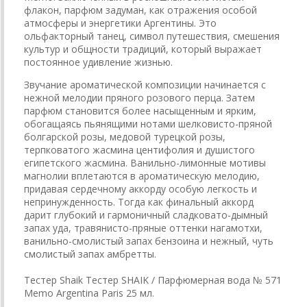
флакон, парфюм задуман, как отражения особой
атмосферы и энергетики Аргентины. Это
ольфакторный танец, символ путешествия, смешения
культур и общности традиций, который выражает
постоянное удивление жизнью.
Звучание ароматической композиции начинается с
нежной мелодии пряного розового перца. Затем
парфюм становится более насыщенным и ярким,
обогащаясь пьянящими нотами шелковисто-пряной
болгарской розы, медовой турецкой розы,
терпковатого жасмина центифолия и душистого
египетского жасмина. Ванильно-лимонные мотивы
магнолии вплетаются в ароматическую мелодию,
придавая сердечному аккорду особую легкость и
непринужденность. Тогда как финальный аккорд
дарит глубокий и гармоничный сладковато-дымный
запах уда, травянисто-пряные оттенки нагамотхи,
ванильно-смолистый запах бензоина и нежный, чуть
смолистый запах амбретты.
Тестер Shaik Тестер SHAIK / Парфюмерная вода № 571
Memo Argentina Paris 25 мл.