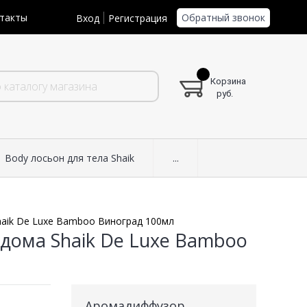
Обратный звонок
такты
Вход
Регистрация
Корзина
руб.
Body лосьон для тела Shaik
...
aik De Luxe Bamboo Виноград 100мл
дома Shaik De Luxe Bamboo
Аромадиффузор