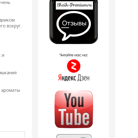
очень
одником
го вокруг.
 и
имыкания
а ароматы