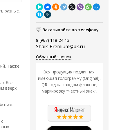
ь разные.
Заказывайте по телефону
8 (967) 118-24-13
Shaik-Premium@bk.ru
Обратный звонок
ий. Также
Вся продукция подлинная,
имеющая голограмму (Original),
пах был
QR-код на каждом флаконе,
ом вверх
маркировку "Честный знак".
биться.
 с
ерных