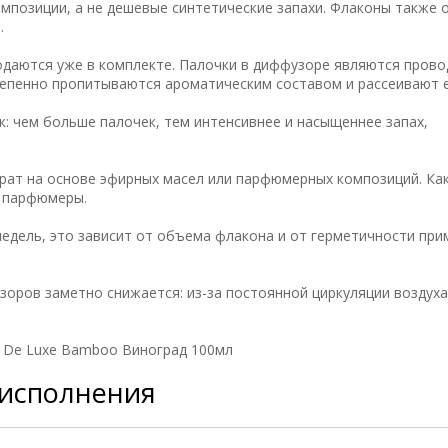
мпозиции, а не дешевые синтетические запахи. Флаконы также 
.
одаются уже в комплекте. Палочки в диффузоре являются пров
тепенно пропитываются ароматическим составом и рассеивают е
: чем больше палочек, тем интенсивнее и насыщеннее запах,
рат на основе эфирных масел или парфюмерных композиций. Как
е парфюмеры.
недель, это зависит от объема флакона и от герметичности пр
зоров заметно снижается: из-за постоянной циркуляции воздух
 De Luxe Bamboo Виноград 100мл
 исполнения