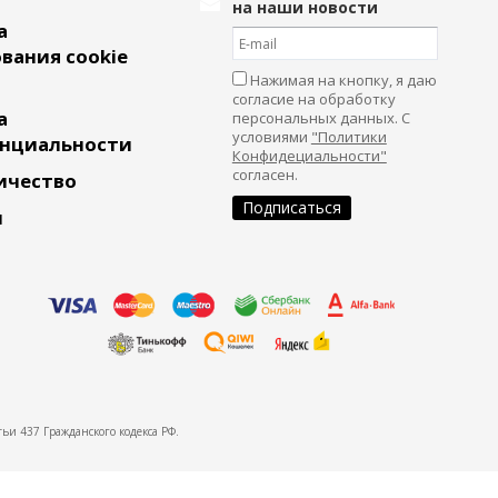
на наши новости
а
вания cookie
Нажимая на кнопку, я даю
согласие на обработку
а
персональных данных. С
условиями
"Политики
нциальности
Конфидециальности"
согласен.
ичество
и
ьи 437 Гражданского кодекса РФ.