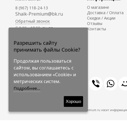
О магазине
8 (967) 118-24-13
Доставка / Оплата
Shaik-Premium@bk.ru
Скидки / Акции
Обратный звонок
Отзывы
C 9:00 - 18:00, пн-пт
Контакты
С 10:00 - 17:00, сб-вс
Приём заказов на сайте -
Разрешить сайту
круглосуточно.
принимать файлы Cookie?
Продолжая пользоваться
сайтом, вы соглашаетесь с
использованием «Cookie» и
метрических систем.
Подробнее...
© 2009-2026 Shaik-Premium
Хорошо
Shaik-Premium.ru носит информацио