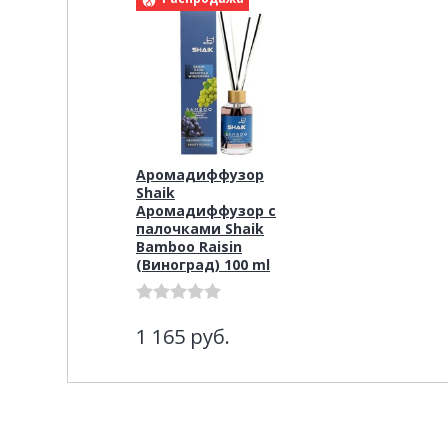
Аромадиффузор
Shaik
Аромадиффузор с
палочками Shaik
Bamboo Raisin
(Виноград) 100 ml
1 165
руб.