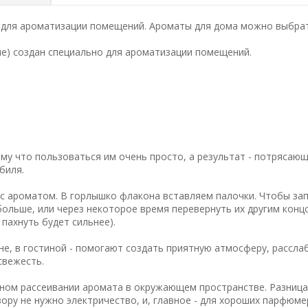
о для ароматизации помещений. Ароматы для дома можно выбрат
ние) создан специально для ароматизации помещений.
у что пользоваться им очень просто, а результат - потрясающ
биля.
с ароматом. В горлышко флакона вставляем палочки. Чтобы за
ольше, или через некоторое время перевернуть их другим конц
 пахнуть будет сильнее).
не, в гостиной - помогают создать приятную атмосферу, рассла
свежесть.
ном рассеивании аромата в окружающем пространстве. Разница
ору не нужно электричество, и, главное - для хороших парфюм