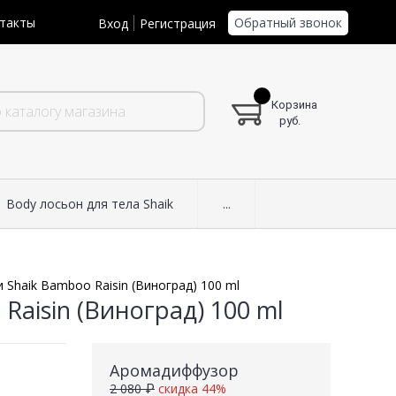
Обратный звонок
такты
Вход
Регистрация
Корзина
руб.
Body лосьон для тела Shaik
...
Shaik Bamboo Raisin (Виноград) 100 ml
aisin (Виноград) 100 ml
Аромадиффузор
2 080 ₽
скидка 44%