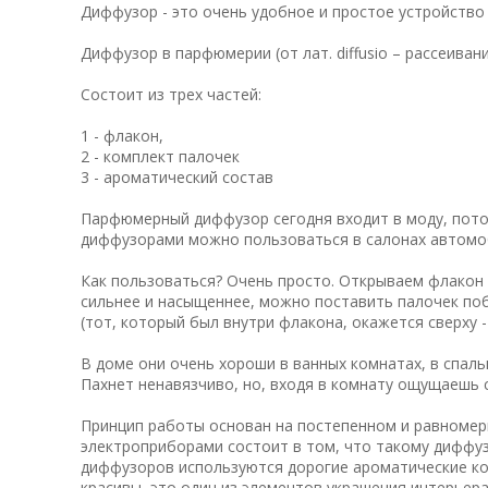
Диффузор - это очень удобное и простое устройств
Диффузор в парфюмерии (от лат. diffusio – рассеива
Состоит из трех частей:
1 - флакон,
2 - комплект палочек
3 - ароматический состав
Парфюмерный диффузор сегодня входит в моду, потом
диффузорами можно пользоваться в салонах автомо
Как пользоваться? Очень просто. Открываем флакон 
сильнее и насыщеннее, можно поставить палочек поб
(тот, который был внутри флакона, окажется сверху -
В доме они очень хороши в ванных комнатах, в спаль
Пахнет ненавязчиво, но, входя в комнату ощущаешь 
Принцип работы основан на постепенном и равномер
электроприборами состоит в том, что такому диффуз
диффузоров используются дорогие ароматические ко
красивы, это один из элементов украшения интерьера