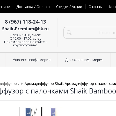
азине
Доставка / Оплата
Скидки / Акции
Отзывы
Кон
8 (967) 118-24-13
Shaik-Premium@bk.ru
C 9:00 - 18:00, пн-пт
С 10:00 - 17:00, сб-вс
Приём заказов на сайте -
круглосуточно.
Унисекс парфюмерия
Детская парфюмерия
диффузоры
Аромадиффузор Shaik Аромадиффузор с палочками 
фузор с палочками Shaik Bamboo R