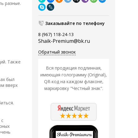
ь разные.
Заказывайте по телефону
8 (967) 118-24-13
Shaik-Premium@bk.ru
Обратный звонок
ий. Также
Вся продукция подлинная,
имеющая голограмму (Original),
пах был
QR-код на каждом флаконе,
ом вверх
маркировку "Честный знак".
биться.
 с
ерных
очень