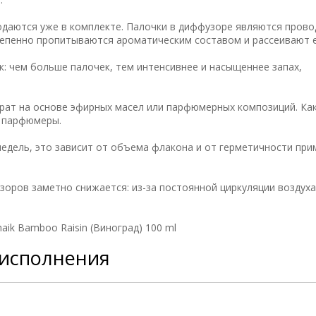
одаются уже в комплекте. Палочки в диффузоре являются пров
тепенно пропитываются ароматическим составом и рассеивают е
: чем больше палочек, тем интенсивнее и насыщеннее запах,
рат на основе эфирных масел или парфюмерных композиций. Как
е парфюмеры.
недель, это зависит от объема флакона и от герметичности пр
зоров заметно снижается: из-за постоянной циркуляции воздух
ik Bamboo Raisin (Виноград) 100 ml
 исполнения