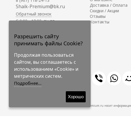
8 (967) 118-24-13
Доставка / Оплата
Shaik-Premium@bk.ru
Скидки / Акции
Обратный звонок
Отзывы
C 9:00 - 18:00, пн-пт
Контакты
С 10:00 - 17:00, сб-вс
Приём заказов на сайте -
Разрешить сайту
круглосуточно.
принимать файлы Cookie?
Продолжая пользоваться
сайтом, вы соглашаетесь с
использованием «Cookie» и
метрических систем.
Подробнее...
© 2009-2026 Shaik-Premium
Хорошо
Shaik-Premium.ru носит информацио
Создано
на платформе