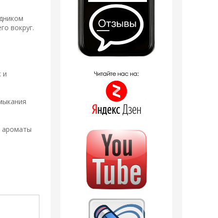
одником
го вокруг.
 и
имыкания
а ароматы