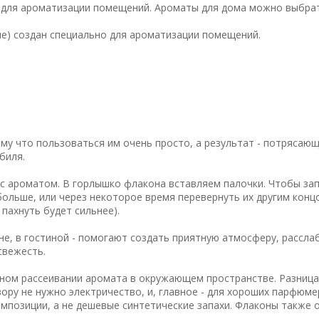
о для ароматизации помещений. Ароматы для дома можно выбрат
ние) создан специально для ароматизации помещений.
у что пользоваться им очень просто, а результат - потрясающ
биля.
с ароматом. В горлышко флакона вставляем палочки. Чтобы за
ольше, или через некоторое время перевернуть их другим конц
 пахнуть будет сильнее).
не, в гостиной - помогают создать приятную атмосферу, рассла
свежесть.
ном рассеивании аромата в окружающем пространстве. Разница
ору не нужно электричество, и, главное - для хороших парфюм
мпозиции, а не дешевые синтетические запахи. Флаконы также 
.