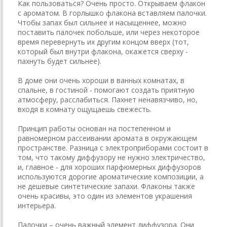
Как пользоваться? Очень просто. Открываем флакон
с ароматом. В горлышко флакона вставляем палочки.
Чтобы запах был сильнее и насыщеннее, можно
поставить палочек побольше, или через некоторое
время перевернуть их другим концом вверх (тот,
который был внутри флакона, окажется сверху -
пахнуть будет сильнее).
В доме они очень хороши в ванных комнатах, в
спальне, в гостиной - помогают создать приятную
атмосферу, расслабиться. Пахнет ненавязчиво, но,
входя в комнату ощущаешь свежесть.
Принцип работы основан на постепенном и
равномерном рассеивании аромата в окружающем
пространстве. Разница с электроприборами состоит в
том, что такому диффузору не нужно электричество,
и, главное - для хороших парфюмерных диффузоров
используются дорогие ароматические композиции, а
не дешевые синтетические запахи. Флаконы также
очень красивы, это один из элементов украшения
интерьера.
Палочки – очень важный элемент диффузора. Они