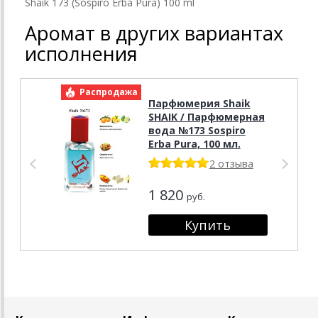
Shaik 173 (Sospiro Erba Pura) 100 ml
Аромат в других вариантах
исполнения
Распродажа
Р
Парфюмерия Shaik
SHAIK / Парфюмерная
вода №173 Sospiro
Erba Pura, 100 мл.
2 отзыва
1 820
руб.