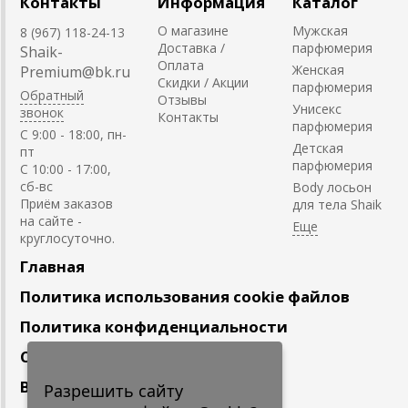
Контакты
Информация
Каталог
О магазине
Мужская
8 (967) 118-24-13
Доставка /
парфюмерия
Shaik-
Оплата
Женская
Premium@bk.ru
Скидки / Акции
парфюмерия
Обратный
Отзывы
Унисекс
звонок
Контакты
парфюмерия
C 9:00 - 18:00, пн-
Детская
пт
парфюмерия
С 10:00 - 17:00,
сб-вс
Body лосьон
Приём заказов
для тела Shaik
на сайте -
круглосуточно.
Главная
Политика использования cookie файлов
Политика конфиденциальности
Сотрудничество
Вакансии
Разрешить сайту