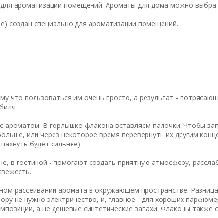
о для ароматизации помещений. Ароматы для дома можно выбрат
ние) создан специально для ароматизации помещений.
у что пользоваться им очень просто, а результат - потрясающ
биля.
с ароматом. В горлышко флакона вставляем палочки. Чтобы за
ольше, или через некоторое время перевернуть их другим конц
 пахнуть будет сильнее).
не, в гостиной - помогают создать приятную атмосферу, рассла
свежесть.
ном рассеивании аромата в окружающем пространстве. Разница
ору не нужно электричество, и, главное - для хороших парфюм
мпозиции, а не дешевые синтетические запахи. Флаконы также 
.