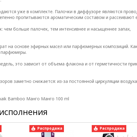
одаются уже в комплекте. Палочки в диффузоре являются пров
тепенно пропитываются ароматическим составом и рассеивают е
: чем больше палочек, тем интенсивнее и насыщеннее запах,
рат на основе эфирных масел или парфюмерных композиций. Как
е парфюмеры.
недель, это зависит от объема флакона и от герметичности пр
зоров заметно снижается: из-за постоянной циркуляции воздух
haik Bamboo Манго Манго 100 ml
 исполнения
а
Распродажа
Распродажа