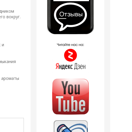
одником
го вокруг.
 и
имыкания
а ароматы