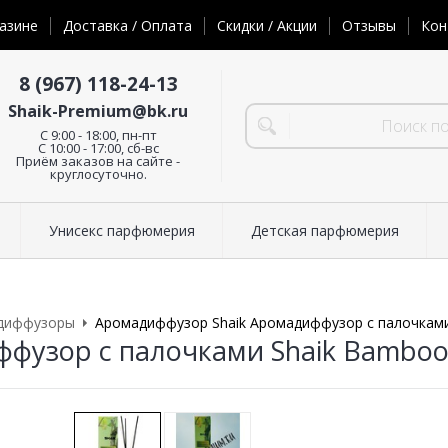
азине
Доставка / Оплата
Скидки / Акции
Отзывы
Кон
8 (967) 118-24-13
Shaik-Premium@bk.ru
C 9:00 - 18:00, пн-пт
С 10:00 - 17:00, сб-вс
Приём заказов на сайте -
круглосуточно.
Унисекс парфюмерия
Детская парфюмерия
диффузоры
Аромадиффузор Shaik Аромадиффузор с палочками
фузор с палочками Shaik Bamboo