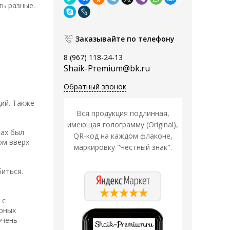
ь разные.
Заказывайте по телефону
8 (967) 118-24-13
Shaik-Premium@bk.ru
Обратный звонок
ий. Также
Вся продукция подлинная,
имеющая голограмму (Original),
пах был
QR-код на каждом флаконе,
ом вверх
маркировку "Честный знак".
биться.
 с
ерных
очень