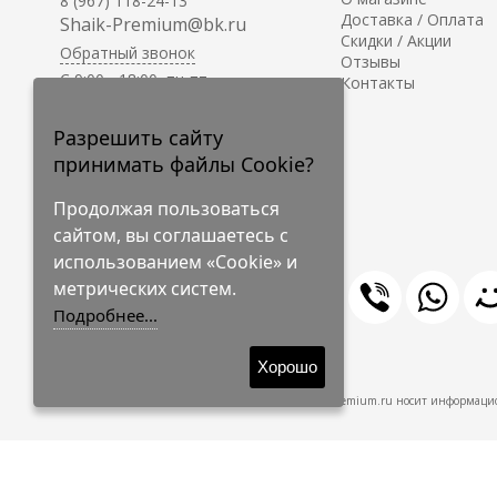
8 (967) 118-24-13
Доставка / Оплата
Shaik-Premium@bk.ru
Скидки / Акции
Обратный звонок
Отзывы
C 9:00 - 18:00, пн-пт
Контакты
С 10:00 - 17:00, сб-вс
Приём заказов на сайте -
Разрешить сайту
круглосуточно.
принимать файлы Cookie?
Продолжая пользоваться
сайтом, вы соглашаетесь с
использованием «Cookie» и
метрических систем.
Подробнее...
© 2009-2026 Shaik-Premium
Хорошо
Shaik-Premium.ru носит информацио
Создано
на платформе