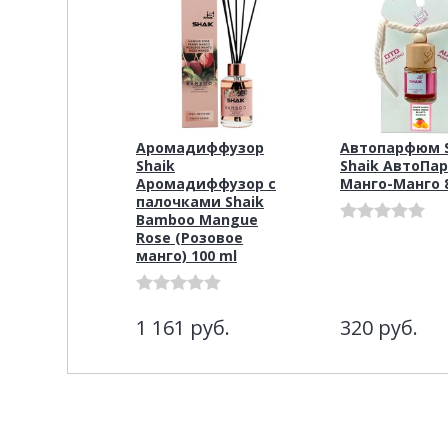
Аромадиффузор
Автопарфюм S
Shaik
Shaik АвтоПа
Аромадиффузор с
Манго-Манго 
палочками Shaik
Bamboo Mangue
Rose (Розовое
манго) 100 ml
1 161
руб.
320
руб.