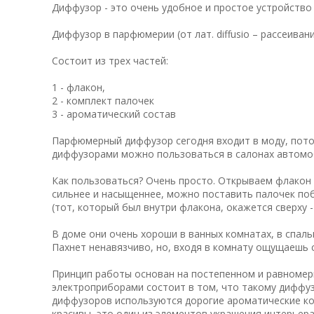
Диффузор - это очень удобное и простое устройств
Диффузор в парфюмерии (от лат. diffusio – рассеива
Состоит из трех частей:
1 - флакон,
2 - комплект палочек
3 - ароматический состав
Парфюмерный диффузор сегодня входит в моду, потом
диффузорами можно пользоваться в салонах автомо
Как пользоваться? Очень просто. Открываем флакон 
сильнее и насыщеннее, можно поставить палочек поб
(тот, который был внутри флакона, окажется сверху -
В доме они очень хороши в ванных комнатах, в спаль
Пахнет ненавязчиво, но, входя в комнату ощущаешь 
Принцип работы основан на постепенном и равномер
электроприборами состоит в том, что такому диффуз
диффузоров используются дорогие ароматические ко
красивы, это один из элементов украшения интерьера