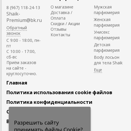
О магазине
Мужская
8 (967) 118-24-13
Доставка /
парфюмерия
Shaik-
Оплата
Женская
Premium@bk.ru
Скидки / Акции
парфюмерия
Обратный
Отзывы
Унисекс
звонок
Контакты
парфюмерия
C 9:00 - 18:00, пн-
Детская
пт
парфюмерия
С 10:00 - 17:00,
сб-вс
Body лосьон
Приём заказов
для тела Shaik
на сайте -
круглосуточно.
Главная
Политика использования cookie файлов
Политика конфиденциальности
Сотрудничество
Вакансии
Разрешить сайту
принимать файлы Cookie?