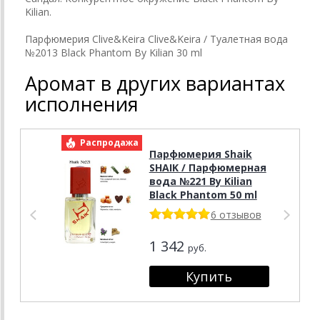
Kilian.
Парфюмерия Clive&Keira Clive&Keira / Туалетная вода
№2013 Black Phantom By Kilian 30 ml
Аромат в других вариантах
исполнения
Распродажа
Р
Парфюмерия Shaik
SHAIK / Парфюмерная
вода №221 By Kilian
Black Phantom 50 ml
6 отзывов
1 342
руб.