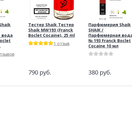
haik
Тестер Shaik Тестер
Парфюмерия Shaik
Shaik MW193 (Franck
SHAIK /
 вода
Boclet Cocaine), 25 ml
Парфюмерная вод
oclet
№ 193 Franck Boclet
1 отзыв
.
Cocaine 10 мл
отзывов
790
руб.
380
руб.