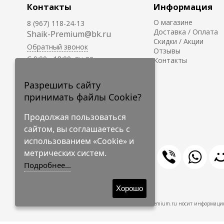
Контакты
Информация
О магазине
8 (967) 118-24-13
Доставка / Оплата
Shaik-Premium@bk.ru
Скидки / Акции
Обратный звонок
Отзывы
C 9:00 - 18:00, пн-пт
Контакты
С 10:00 - 17:00, сб-вс
Приём заказов на сайте -
Разрешить сайту
круглосуточно.
принимать файлы Cookie?
Продолжая пользоваться
сайтом, вы соглашаетесь с
использованием «Cookie» и
метрических систем.
Подробнее...
© 2009-2026 Shaik-Premium
Хорошо
Shaik-Premium.ru носит информацио