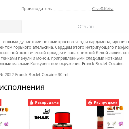
Производитель
Clive&Keira
Отзывы
теплыми душистыми нотами красных ягод и кардамона, иронич
ентом горького апельсина. Сердцем этого интригующего парф
скошной экзотической орхидеи и запах нежной белой лилии, ко
тенками пачули и монои, приправленными сладкими нотками
ными маслами.Конкурентное окружение Franck Boclet Cocaine.
№ 2052 Franck Boclet Cocaine 30 ml
 исполнения
а
Распродажа
Распродажа