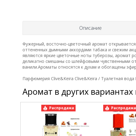
Описание
Фужерный, восточно-цветочный аромат открывается 
оттененных дымными аккордами табака и свежим акц
являются яркие цветочные ноты туберозы, аромат ро
деликатно смешаны со шлейфовыми чувственными от
ванили.Ароматы относятся к духам и обогащены эфир
Парфюмерия Clive&Keira Clive&Keira / Туалетная вода 
Аромат в других вариантах
Распродажа
Распродаж