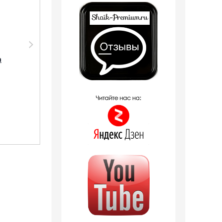
Парфюмерия Shaik
Парфюмерия Shaik
SHAIK /
Shaik MW193 (Franck
а
Парфюмерная вода
Boclet Cocaine), 50 ml
№ 193 Franck Boclet
NEW
Cocaine, 20 мл.
2 отзыва
3 отзыва
601
руб.
1 406
руб.