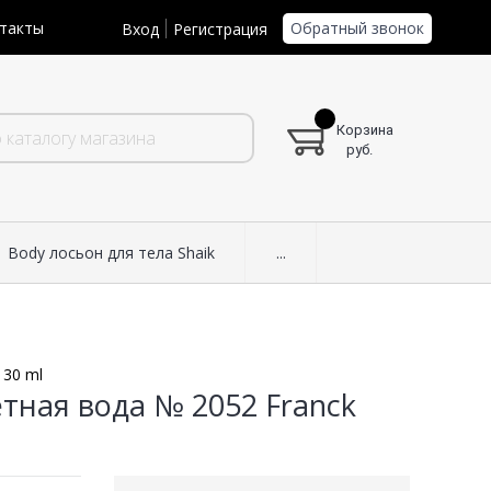
Обратный звонок
такты
Вход
Регистрация
Корзина
руб.
Body лосьон для тела Shaik
...
 30 ml
етная вода № 2052 Franck