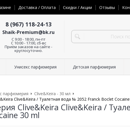
азине
Доставка / Оплата
Скидки / Акции
Отзывы
Кон
8 (967) 118-24-13
Shaik-Premium@bk.ru
C 9:00 - 18:00, пн-пт
С 10:00 - 17:00, сб-вс
Приём заказов на сайте -
круглосуточно.
Унисекс парфюмерия
Детская парфюмерия
кс парфюмерия
Clive&Keira - 30 мл
Keira Clive&Keira / Туалетная вода № 2052 Franck Boclet Cocaine
ия Clive&Keira Clive&Keira / Туал
caine 30 ml