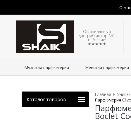
О маг
Официальный
дистрибьютор №1
в России!
★★★★★
Мужская парфюмерия
Женская парфюмерия
Главная
Унисе
Каталог товаров
Парфюмерия Clive&
Парфюмер
Boclet Co