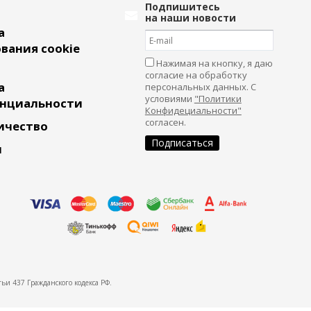
Подпишитесь
на наши новости
а
вания cookie
Нажимая на кнопку, я даю
согласие на обработку
а
персональных данных. С
условиями
"Политики
нциальности
Конфидециальности"
согласен.
ичество
и
ьи 437 Гражданского кодекса РФ.