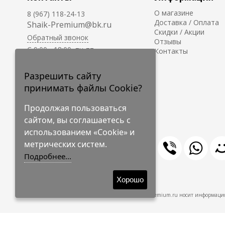
О магазине
8 (967) 118-24-13
Доставка / Оплата
Shaik-Premium@bk.ru
Скидки / Акции
Обратный звонок
Отзывы
C 9:00 - 18:00, пн-пт
Контакты
С 10:00 - 17:00, сб-вс
Приём заказов на сайте -
Разрешить сайту
круглосуточно.
принимать файлы Cookie?
Продолжая пользоваться
сайтом, вы соглашаетесь с
использованием «Cookie» и
метрических систем.
Подробнее...
© 2009-2026 Shaik-Premium
Хорошо
Shaik-Premium.ru носит информацио