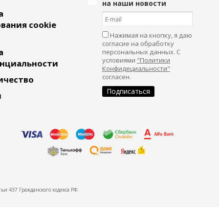
на наши новости
а
вания cookie
Нажимая на кнопку, я даю
согласие на обработку
а
персональных данных. С
условиями
"Политики
нциальности
Конфидециальности"
согласен.
ичество
и
ьи 437 Гражданского кодекса РФ.