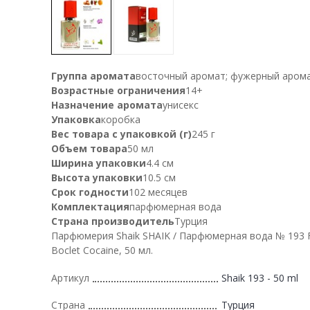
Группа аромата
восточный аромат; фужерный аром
Возрастные ограничения
14+
Назначение аромата
унисекс
Упаковка
коробка
Вес товара с упаковкой (г)
245 г
Объем товара
50 мл
Ширина упаковки
4.4 см
Высота упаковки
10.5 см
Срок годности
102 месяцев
Комплектация
парфюмерная вода
Страна производитель
Турция
Парфюмерия Shaik SHAIK / Парфюмерная вода № 193 
Boclet Cocaine, 50 мл.
Артикул
Shaik 193 - 50 ml
Страна
Турция