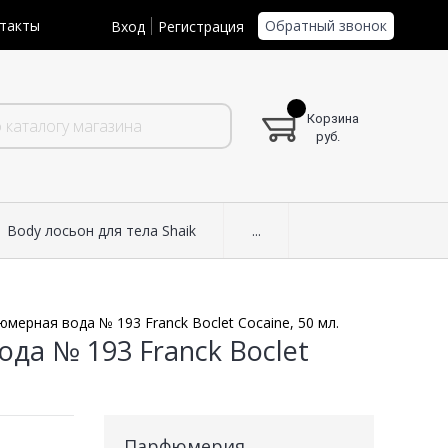
Обратный звонок
такты
Вход
Регистрация
Корзина
руб.
Body лосьон для тела Shaik
...
мерная вода № 193 Franck Boclet Cocaine, 50 мл.
да № 193 Franck Boclet
Парфюмерия