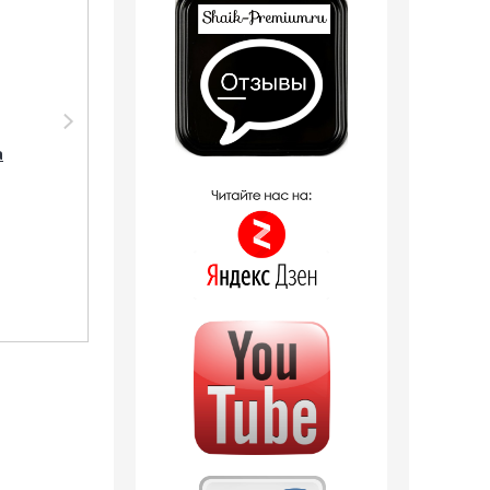
Парфюмерия
Парфюмерия
Clive&Keira
Clive&Keira
а
Clive&Keira /
Clive&Keira /
Туалетная вода
Туалетная вода №
№2012 Franck Boclet
2052 Franck Boclet
Cocaine 30 мл
Cocaine 30 ml
1 243
руб.
1 255
руб.