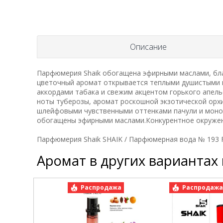
Описание
Парфюмерия Shaik обогащена эфирными маслами, бла
цветочный аромат открывается теплыми душистыми 
аккордами табака и свежим акцентом горького апел
ноты туберозы, аромат роскошной экзотической орхи
шлейфовыми чувственными оттенками пачули и монои
обогащены эфирными маслами.Конкурентное окружение
Парфюмерия Shaik SHAIK / Парфюмерная вода № 193 Fra
Аромат в других вариантах
Распродажа
Распродаж