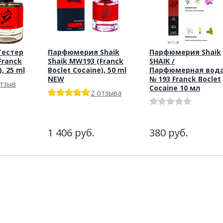
Тестер
Парфюмерия Shaik
Парфюмерия Shaik
Franck
Shaik MW193 (Franck
SHAIK /
, 25 ml
Boclet Cocaine), 50 ml
Парфюмерная вод
NEW
№ 193 Franck Boclet
отзыв
Cocaine 10 мл
2 отзыва
1 406
руб.
380
руб.