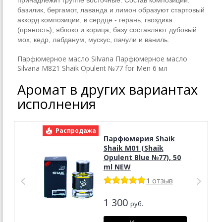
принадлежит группе восточные. Состав композиции:
базилик, бергамот, лаванда и лимон образуют стартовый
аккорд композиции, в сердце - герань, гвоздика
(пряность), яблоко и корица; базу составляют дубовый
мох, кедр, лабданум, мускус, пачули и ваниль.
Парфюмерное масло Silvana Парфюмерное масло
Silvana M821 Shaik Opulent №77 for Men 6 мл
Аромат в других вариантах
исполнения
Распродажа
Р
Парфюмерия Shaik
Shaik M01 (Shaik
Opulent Blue №77), 50
ml NEW
1 отзыв
1 300
руб.