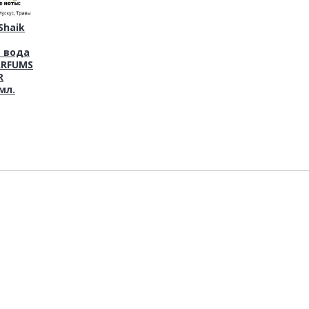
haik
 вода
ARFUMS
R
мл.