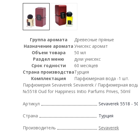
Группа аромата
Древесные пряные
Назначение аромата
Унисекс аромат
Объем товара
50 мл
Раздел меню
духи унисекс
Срок годности
60 месяцев
Страна производства
Турция
Комплектация
Парфюмерная вода -1 шт.
Парфюмерия Sevaverek Sevaverek / Парфюмерная вода
№5518 Oud for Happiness Initio Parfums Prives, 50ml
Артикул
Sevaverek 5518 - 5
Страна
Турция
Производитель
Sevaverek