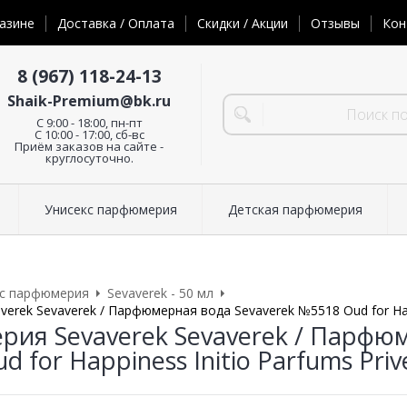
азине
Доставка / Оплата
Скидки / Акции
Отзывы
Кон
8 (967) 118-24-13
Shaik-Premium@bk.ru
C 9:00 - 18:00, пн-пт
С 10:00 - 17:00, сб-вс
Приём заказов на сайте -
круглосуточно.
Унисекс парфюмерия
Детская парфюмерия
кс парфюмерия
Sevaverek - 50 мл
rek Sevaverek / Парфюмерная вода Sevaverek №5518 Oud for Happi
ия Sevaverek Sevaverek / Парфюм
 for Happiness Initio Parfums Priv