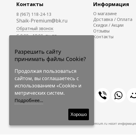
Контакты
Информация
О магазине
8 (967) 118-24-13
Доставка / Оплата
Shaik-Premium@bk.ru
Скидки / Акции
Обратный звонок
Отзывы
C 9:00 - 18:00, пн-пт
Контакты
С 10:00 - 17:00, сб-вс
Приём заказов на сайте -
Разрешить сайту
круглосуточно.
принимать файлы Cookie?
Продолжая пользоваться
сайтом, вы соглашаетесь с
использованием «Cookie» и
метрических систем.
Подробнее...
© 2009-2026 Shaik-Premium
Хорошо
Shaik-Premium.ru носит информацио