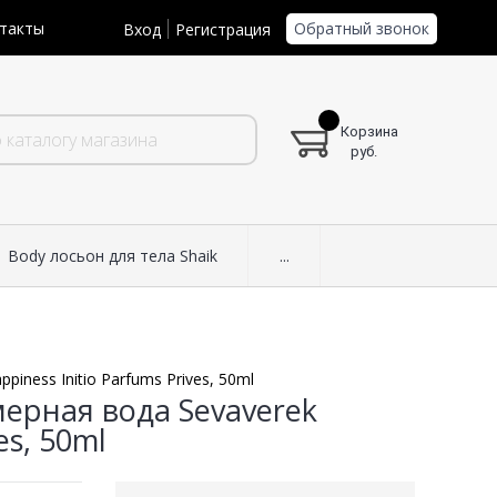
Обратный звонок
такты
Вход
Регистрация
Корзина
руб.
Body лосьон для тела Shaik
...
ness Initio Parfums Prives, 50ml
ерная вода Sevaverek
es, 50ml