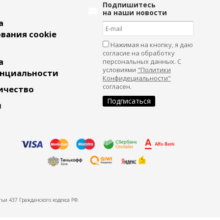
Подпишитесь
на наши новости
а
вания cookie
Нажимая на кнопку, я даю
согласие на обработку
а
персональных данных. С
условиями
"Политики
нциальности
Конфидециальности"
согласен.
ичество
и
ьи 437 Гражданского кодекса РФ.