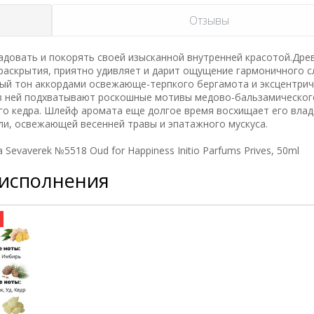
Отзывы
адовать и покорять своей изысканной внутренней красотой.Дре
 раскрытия, приятно удивляет и дарит ощущение гармоничного с
й тон аккордами освежающе-терпкого бергамота и эксцентри
 в ней подхватывают роскошные мотивы медово-бальзамическог
ого кедра. Шлейф аромата еще долгое время восхищает его вла
и, освежающей весенней травы и эпатажного мускуса.
evaverek №5518 Oud for Happiness Initio Parfums Prives, 50ml
 исполнения
а