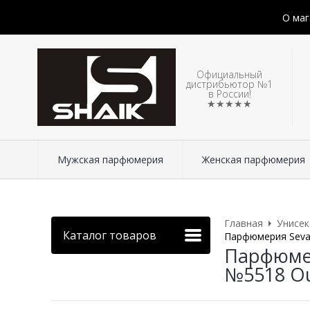
О маг
Официальный
дистрибьютор №1
в России!
★★★★★
Мужская парфюмерия
Женская парфюмерия
Главная
Унисе
Каталог товаров
Парфюмерия Sevave
Парфюмер
№5518 Oud