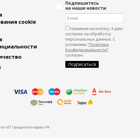
Подпишитесь
на наши новости
а
вания cookie
Нажимая на кнопку, я даю
согласие на обработку
а
персональных данных. С
условиями
"Политики
нциальности
Конфидециальности"
согласен.
ичество
и
ьи 437 Гражданского кодекса РФ.