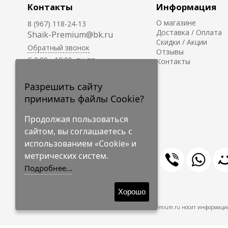
Контакты
Информация
О магазине
8 (967) 118-24-13
Доставка / Оплата
Shaik-Premium@bk.ru
Скидки / Акции
Обратный звонок
Отзывы
C 9:00 - 18:00, пн-пт
Контакты
С 10:00 - 17:00, сб-вс
Приём заказов на сайте -
Разрешить сайту
круглосуточно.
принимать файлы Cookie?
Продолжая пользоваться
сайтом, вы соглашаетесь с
использованием «Cookie» и
метрических систем.
Подробнее...
© 2009-2026 Shaik-Premium
Хорошо
Shaik-Premium.ru носит информацио