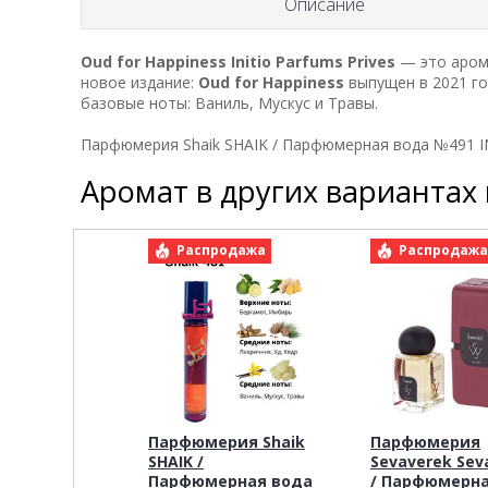
Описание
Oud for Happiness
Initio Parfums Prives
— это арома
новое издание:
Oud for Happiness
выпущен в 2021 год
базовые ноты: Ваниль, Мускус и Травы.
Парфюмерия Shaik SHAIK / Парфюмерная вода №491 I
Аромат в других вариантах
Распродажа
Распродаж
Парфюмерия Shaik
Парфюмерия
SHAIK /
Sevaverek Sev
Парфюмерная вода
/ Парфюмерн