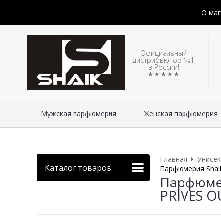
О маг
Официальный
дистрибьютор №1
в России!
★★★★★
Мужская парфюмерия
Женская парфюмерия
Главная
Унисе
Каталог товаров
Парфюмерия Shaik
Парфюмер
PRIVES O