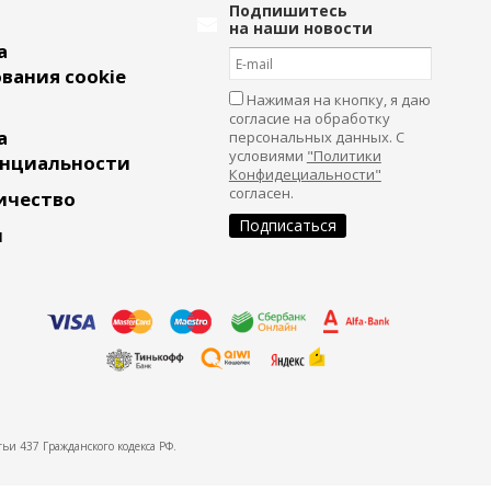
Подпишитесь
на наши новости
а
вания cookie
Нажимая на кнопку, я даю
согласие на обработку
а
персональных данных. С
условиями
"Политики
нциальности
Конфидециальности"
согласен.
ичество
и
ьи 437 Гражданского кодекса РФ.