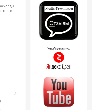
 аккорды
антного
Распродажа
Распродажа
Парфюмерия Shaik
Парфюмерия Silvana
SHAIK /
Silvana W314 Azzaro
а
Парфюмерная вода
Mademoiselle Azzaro
№ 258 Azzaro
50 мл
.
Mademoiselle, 50 мл.