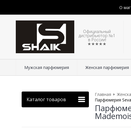
О маг
Официальный
дистрибьютор №1
в России!
★★★★★
Мужская парфюмерия
Женская парфюмерия
Главная
Женск
Каталог товаров
Парфюмерия Sevav
Парфюмер
Mademois