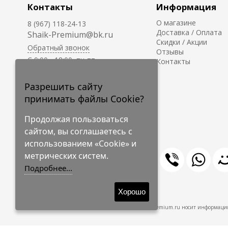
Контакты
Информация
О магазине
8 (967) 118-24-13
Доставка / Оплата
Shaik-Premium@bk.ru
Скидки / Акции
Обратный звонок
Отзывы
C 9:00 - 18:00, пн-пт
Контакты
С 10:00 - 17:00, сб-вс
Приём заказов на сайте -
Разрешить сайту
круглосуточно.
принимать файлы Cookie?
Продолжая пользоваться
сайтом, вы соглашаетесь с
использованием «Cookie» и
метрических систем.
Подробнее...
© 2009-2026 Shaik-Premium
Хорошо
Shaik-Premium.ru носит информацио