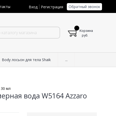
Обратный звонок
такты
Вход
Регистрация
Корзина
руб.
Body лосьон для тела Shaik
...
 30 мл
ерная вода W5164 Azzaro