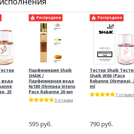
 исполнения
а
Распродажа
Распродажа
Тестер
Парфюмерия Shaik
Тестер Shaik Тесте
SHAIK /
Shaik W06 (Paco
 вода
Парфюмерная вода
Rabanne Olympea), 
banne
№180 Olympea Intens
ml
se, 25
Paco Rabanne 20 мл
7 отзыв
3 отзыва
595
руб.
790
руб.