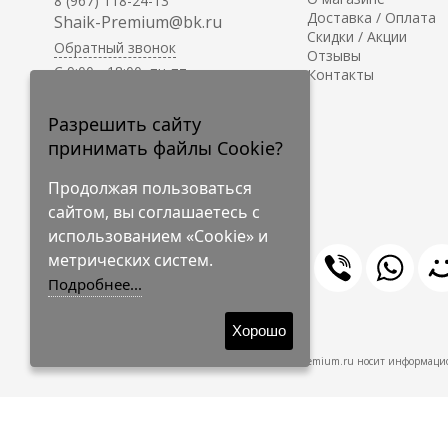
8 (967) 118-24-13
Доставка / Оплата
Shaik-Premium@bk.ru
Скидки / Акции
Обратный звонок
Отзывы
C 9:00 - 18:00, пн-пт
Контакты
С 10:00 - 17:00, сб-вс
Приём заказов на сайте -
Разрешить сайту
круглосуточно.
принимать файлы Cookie?
Продолжая пользоваться
сайтом, вы соглашаетесь с
использованием «Cookie» и
метрических систем.
Подробнее...
© 2009-2026 Shaik-Premium
Хорошо
Shaik-Premium.ru носит информацио
Создано
на платформе