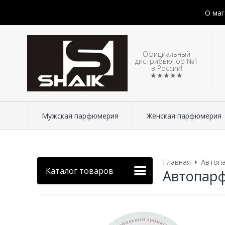
О маг
Официальный
дистрибьютор №1
в России!
★★★★★
Мужская парфюмерия
Женская парфюмерия
Главная
Автоп
Каталог товаров
Автопарф