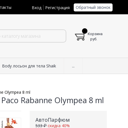
Обратный звонок
такты
Вход
Регистрация
Корзина
руб.
Body лосьон для тела Shaik
...
e Olympea 8 ml
Paco Rabanne Olympea 8 ml
АвтоПарфюм
533 ₽
скидка 40%