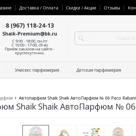
азине
Доставка / Оплата
Скидки / Акции
Отзывы
Кон
8 (967) 118-24-13
Shaik-Premium@bk.ru
C 9:00 - 18:00, пн-пт
С 10:00 - 17:00, сб-вс
Приём заказов на сайте -
круглосуточно.
Унисекс парфюмерия
Детская парфюмерия
арфюм
Автопарфюм Shaik Shaik АвтоПарфюм № 06 Paco Rabann
юм Shaik Shaik АвтоПарфюм № 06 