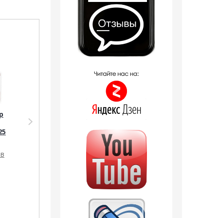
Распродажа
Распродажа
р
Аромадиффузор
Парфюмерия
Shaik
Sevaverek Sevaverek
25
Аромадиффузор с
/ Парфюмерная
палочками Shaik №
вода № 5002 Paco
06 Paco Rabanne
Rabanne Olympea 50
ов
Olympea 100 ml
мл
4 отзыва
1 158
руб.
2 145
руб.