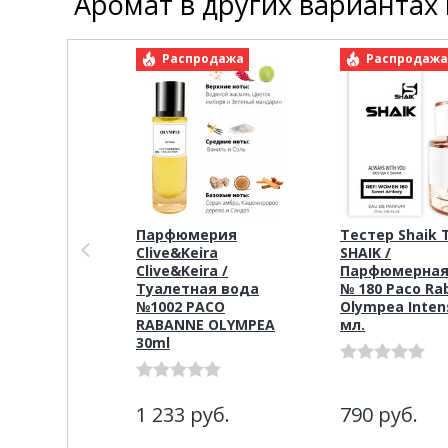
Аромат в других вариантах
Распродажа
Распродаж
Парфюмерия
Тестер Shaik 
Clive&Keira
SHAIK /
Clive&Keira /
Парфюмерная
Туалетная вода
№ 180 Paco Ra
№1002 PACO
Olympea Inten
RABANNE OLYMPEA
мл.
30ml
1 233
руб.
790
руб.