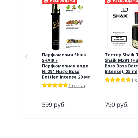
Распродажа
Распродаж
Парфюмерия Shaik
Тестер Shaik 
SHAIK /
Shaik M291 (H
Парфюмерная вода
Boss Boss Bott
№ 291 Hugo Boss
Intense), 25 ml
Bottled Intense 20 мл
1 
1 отзыв
599
руб.
790
руб.