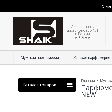
О маг
Официальный
дистрибьютор №1
в России!
★★★★★
Мужская парфюмерия
Женская парфюмерия
Главная
Мужск
Каталог товаров
Парфюмери
NEW