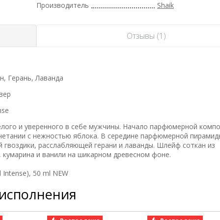
Производитель
Shaik
Отзывы (1)
н, Герань, Лаванда
вер
nse
елого и уверенного в себе мужчины. Начало парфюмерной комп
четании с нежностью яблока. В середине парфюмерной пирамиды
 гвоздики, расслабляющей герани и лаванды. Шлейф соткан из
, кумарина и ванили на шикарном древесном фоне.
 Intense), 50 ml NEW
 исполнения