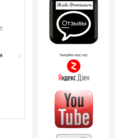
Распродажа
a
Парфюмерия Shaik
SHAIK /
Парфюмерная вода
№291 Hugo Boss
Bottled Intense 10
мл.
380
руб.