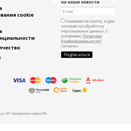
на наши новости
а
вания cookie
Нажимая на кнопку, я даю
согласие на обработку
а
персональных данных. С
условиями
"Политики
нциальности
Конфидециальности"
согласен.
ичество
и
ьи 437 Гражданского кодекса РФ.