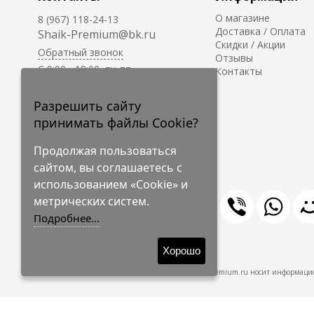
О магазине
8 (967) 118-24-13
Доставка / Оплата
Shaik-Premium@bk.ru
Скидки / Акции
Обратный звонок
Отзывы
C 9:00 - 18:00, пн-пт
Контакты
С 10:00 - 17:00, сб-вс
Приём заказов на сайте -
Разрешить сайту
круглосуточно.
принимать файлы Cookie?
Продолжая пользоваться
сайтом, вы соглашаетесь с
использованием «Cookie» и
метрических систем.
Подробнее...
© 2009-2026 Shaik-Premium
Хорошо
Shaik-Premium.ru носит информацио