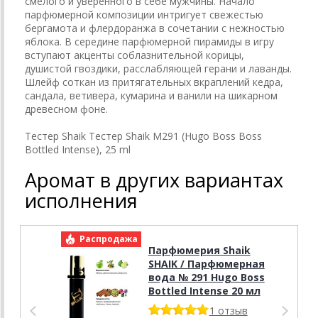
смелого и уверенного в себе мужчины. Начало
парфюмерной композиции интригует свежестью
бергамота и флердоранжа в сочетании с нежностью
яблока. В середине парфюмерной пирамиды в игру
вступают акценты соблазнительной корицы,
душистой гвоздики, расслабляющей герани и лаванды.
Шлейф соткан из притягательных вкраплений кедра,
сандала, ветивера, кумарина и ванили на шикарном
древесном фоне.
Тестер Shaik Тестер Shaik M291 (Hugo Boss Boss
Bottled Intense), 25 ml
Аромат в других вариантах
исполнения
Распродажа
Р
Парфюмерия Shaik
SHAIK / Парфюмерная
вода № 291 Hugo Boss
Bottled Intense 20 мл
1 отзыв