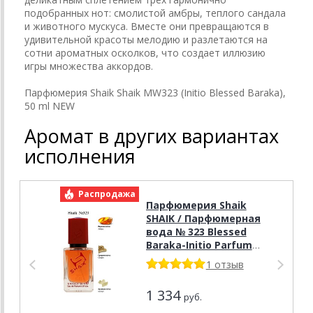
подобранных нот: смолистой амбры, теплого сандала
и животного мускуса. Вместе они превращаются в
удивительной красоты мелодию и разлетаются на
сотни ароматных осколков, что создает иллюзию
игры множества аккордов.
Парфюмерия Shaik Shaik MW323 (Initio Blessed Baraka),
50 ml NEW
Аромат в других вариантах
исполнения
Распродажа
Р
Парфюмерия Shaik
SHAIK / Парфюмерная
вода № 323 Blessed
Baraka-Initio Parfums
Prives, 50 мл.
1 отзыв
1 334
руб.