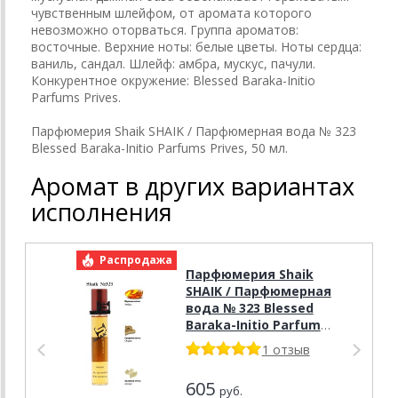
чувственным шлейфом, от аромата которого
невозможно оторваться. Группа ароматов:
восточные. Верхние ноты: белые цветы. Ноты сердца:
ваниль, сандал. Шлейф: амбра, мускус, пачули.
Конкурентное окружение: Blessed Baraka-Initio
Parfums Prives.
Парфюмерия Shaik SHAIK / Парфюмерная вода № 323
Blessed Baraka-Initio Parfums Prives, 50 мл.
Аромат в других вариантах
исполнения
Распродажа
Р
Парфюмерия Shaik
SHAIK / Парфюмерная
вода № 323 Blessed
Baraka-Initio Parfums
Prives, 20 мл.
1 отзыв
605
руб.