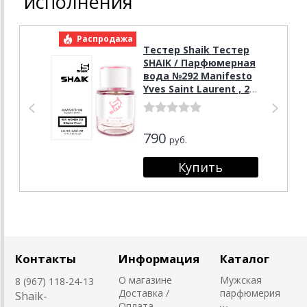
исполнения
Распродажа
Р
Тестер Shaik Тестер
SHAIK / Парфюмерная
вода №292 Manifesto
Yves Saint Laurent , 25
мл
790
руб.
Контакты
Информация
Каталог
О магазине
Мужская
8 (967) 118-24-13
Доставка /
парфюмерия
Shaik-
Оплата