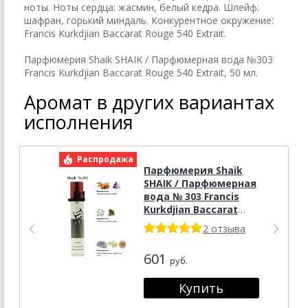
ноты. Ноты сердца: жасмин, белый кедра. Шлейф:
шафран, горький миндаль. Конкурентное окружение:
Francis Kurkdjian Baccarat Rouge 540 Extrait.
Парфюмерия Shaik SHAIK / Парфюмерная вода №303
Francis Kurkdjian Baccarat Rouge 540 Extrait, 50 мл.
Аромат в других вариантах
исполнения
Распродажа
Р
Парфюмерия Shaik
SHAIK / Парфюмерная
вода № 303 Francis
Kurkdjian Baccarat
Rouge 540 Extrait, 20
2 отзыва
мл.
601
руб.