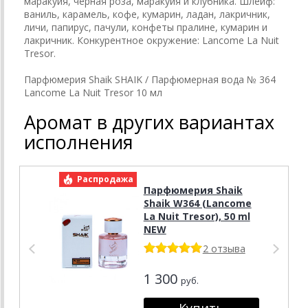
маракуйя, черная роза, маракуйя и клубника. Шлейф:
ваниль, карамель, кофе, кумарин, ладан, лакричник,
личи, папирус, пачули, конфеты пралине, кумарин и
лакричник. Конкурентное окружение: Lancome La Nuit
Tresor.
Парфюмерия Shaik SHAIK / Парфюмерная вода № 364
Lancome La Nuit Tresor 10 мл
Аромат в других вариантах
исполнения
Распродажа
Р
Парфюмерия Shaik
Shaik W364 (Lancome
La Nuit Tresor), 50 ml
NEW
2 отзыва
1 300
руб.