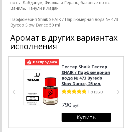
ноты: Лабданум, Фиалка и Герань; базовые ноты:
Ваниль, Пачули и Ладан.
Парфюмерия Shaik SHAIK / Парфюмерная вода № 473
Byredo Slow Dance 50 ml
Аромат в других вариантах
исполнения
Распродажа
Р
Тестер Shaik Тестер
SHAIK / Парфюмерная
вода № 473 Byredo
Slow Dance, 25 мл.
1 отзыв
790
руб.