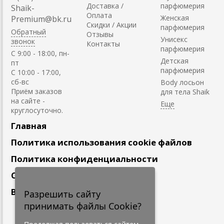
Доставка /
парфюмерия
Shaik-
Оплата
Женская
Premium@bk.ru
Скидки / Акции
парфюмерия
Обратный
Отзывы
Унисекс
звонок
Контакты
парфюмерия
C 9:00 - 18:00, пн-
Детская
пт
парфюмерия
С 10:00 - 17:00,
сб-вс
Body лосьон
Приём заказов
для тела Shaik
на сайте -
круглосуточно.
Главная
Политика использования cookie файлов
Политика конфиденциальности
Сотрудничество
Вакансии
Разрешить сайту
принимать файлы Cookie?
Подпишитесь
на наши новости