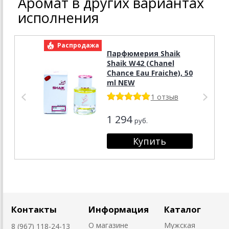
Аромат в других вариантах
исполнения
Распродажа
Р
Парфюмерия Shaik
Shaik W42 (Chanel
Chance Eau Fraiche), 50
ml NEW
1 отзыв
1 294
руб.
Контакты
Информация
Каталог
О магазине
Мужская
8 (967) 118-24-13