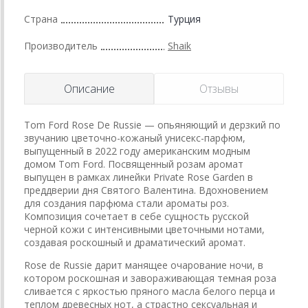
Страна
Турция
Производитель
Shaik
Описание
Отзывы
Tom Ford Rose De Russie — опьяняющий и дерзкий по
звучанию цветочно-кожаный унисекс-парфюм,
выпущенный в 2022 году американским модным
домом Tom Ford. Посвященный розам аромат
выпущен в рамках линейки Private Rose Garden в
преддверии дня Святого Валентина. Вдохновением
для создания парфюма стали ароматы роз.
Композиция сочетает в себе сущность русской
черной кожи с интенсивными цветочными нотами,
создавая роскошный и драматический аромат.
Rose de Russie дарит манящее очарование ночи, в
котором роскошная и завораживающая темная роза
сливается с яркостью пряного масла белого перца и
теплом древесных нот, а страстно сексуальная и