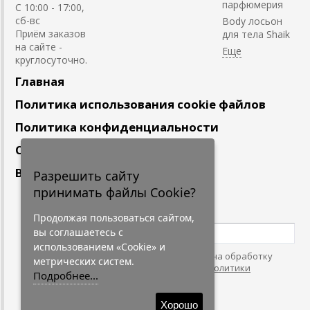
парфюмерия
С 10:00 - 17:00,
сб-вс
Body лосьон
Приём заказов
для тела Shaik
на сайте -
круглосуточно.
Главная
Политика использования cookie файлов
Политика конфиденциальности
Сотрудничество
Вакансии
Разрешить сайту
принимать файлы Cookie?
Подпишитесь
на наши новости
Продолжая пользоваться сайтом,
вы соглашаетесь с
использованием «Cookie» и
Нажимая на кнопку, я даю согласие на обработку
метрических систем.
персональных данных. С условиями
"Политики
Подробнее...
Конфидециальности"
согласен.
Хорошо