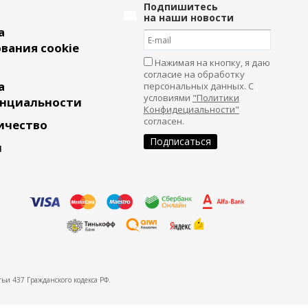
Подпишитесь
на наши новости
а
вания cookie
Нажимая на кнопку, я даю
согласие на обработку
а
персональных данных. С
условиями
"Политики
нциальности
Конфидециальности"
согласен.
ичество
и
ьи 437 Гражданского кодекса РФ.