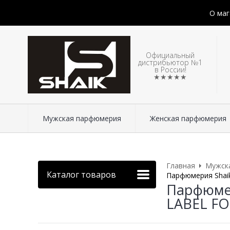
О маг
Официальный
дистрибьютор №1
в России!
★★★★★
Мужская парфюмерия
Женская парфюмерия
Главная
Мужск
Каталог товаров
Парфюмерия Shaik
Парфюмер
LABEL FO