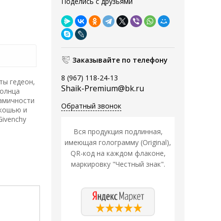
Поделись с друзьями
Заказывайте по телефону
8 (967) 118-24-13
ты гедеон,
Shaik-Premium@bk.ru
солнца
намичности
Обратный звонок
скошью и
ivenchy
Вся продукция подлинная,
имеющая голограмму (Original),
QR-код на каждом флаконе,
маркировку "Честный знак".
Распродажа
Распродажа