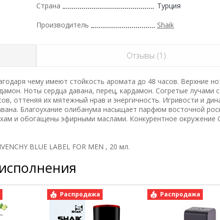
Страна
Турция
Производитель
Shaik
Отзывы (1)
одаря чему имеют стойкость аромата до 48 часов. Верхние но
рдамон. Ноты сердца давана, перец, кардамон. Согретые лучами 
сов, оттеняя их мятежный нрав и энергичность. Игривости и ди
авана. Благоухание олибанума насыщает парфюм восточной ро
ухам и обогащены эфирными маслами. Конкурентное окружение G
IVENCHY BLUE LABEL FOR MEN , 20 мл.
 исполнения
а
Распродажа
Распродажа