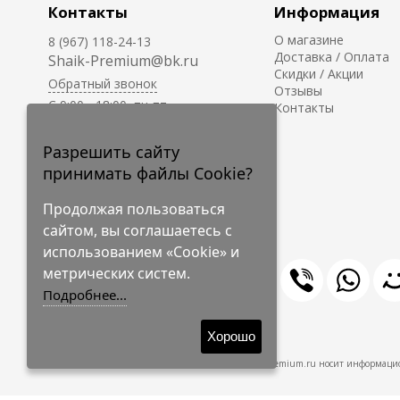
Контакты
Информация
О магазине
8 (967) 118-24-13
Доставка / Оплата
Shaik-Premium@bk.ru
Скидки / Акции
Обратный звонок
Отзывы
C 9:00 - 18:00, пн-пт
Контакты
С 10:00 - 17:00, сб-вс
Приём заказов на сайте -
Разрешить сайту
круглосуточно.
принимать файлы Cookie?
Продолжая пользоваться
сайтом, вы соглашаетесь с
использованием «Cookie» и
метрических систем.
Подробнее...
© 2009-2026 Shaik-Premium
Хорошо
Shaik-Premium.ru носит информацио