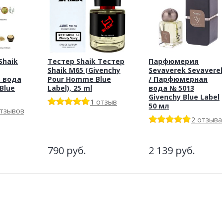
haik
Тестер Shaik Тестер
Парфюмерия
Shaik M65 (Givenchy
Sevaverek Sevavere
 вода
Pour Homme Blue
/ Парфюмерная
Blue
Label), 25 ml
вода № 5013
Givenchy Blue Label
1 отзыв
50 мл
отзывов
2 отзыва
790
руб.
2 139
руб.