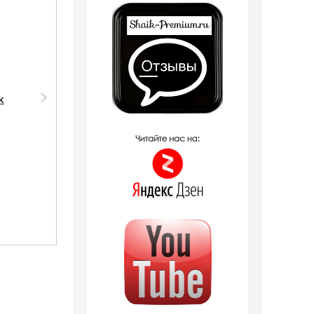
Парфюмерия Silvana
Парфюмерия Shaik
k
Silvana M806
SHAIK /
Givenchy Blue Label
Парфюмерная вода
Pour Homme 50 мл
№65 Givenchy Pour
Homme Blue Label 10
ml
2 отзыва
1 090
руб.
380
руб.