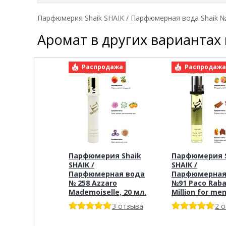
Парфюмерия Shaik SHAIK / Парфюмерная вода Shaik № 
Аромат в других вариантах
Распродажа
Распродаж
Парфюмерия Shaik
Парфюмерия S
SHAIK /
SHAIK /
Парфюмерная вода
Парфюмерная
№ 258 Azzaro
№91 Paco Raba
Mademoiselle, 20 мл.
Million for me
3 отзыва
2 