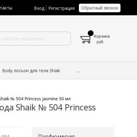
Обратный звонок
такты
Вход
Регистрация
Корзина
руб.
Body лосьон для тела Shaik
...
aik № 504 Princess Jasmine 50 мл
а Shaik № 504 Princess
Парфюмерия
 504