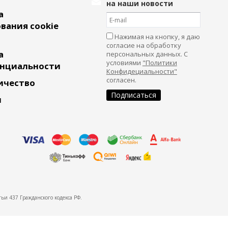
на наши новости
а
вания cookie
Нажимая на кнопку, я даю
согласие на обработку
а
персональных данных. С
условиями
"Политики
нциальности
Конфидециальности"
согласен.
ичество
и
ьи 437 Гражданского кодекса РФ.