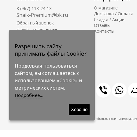
О магазине
8 (967) 118-24-13
Доставка / Оплата
Shaik-Premium@bk.ru
Скидки / Акции
Обратный звонок
Отзывы
C 9:00 - 18:00, пн-пт
Контакты
С 10:00 - 17:00, сб-вс
Приём заказов на сайте -
Разрешить сайту
круглосуточно.
принимать файлы Cookie?
Продолжая пользоваться
сайтом, вы соглашаетесь с
использованием «Cookie» и
метрических систем.
Подробнее...
© 2009-2026 Shaik-Premium
Хорошо
Shaik-Premium.ru носит информацио