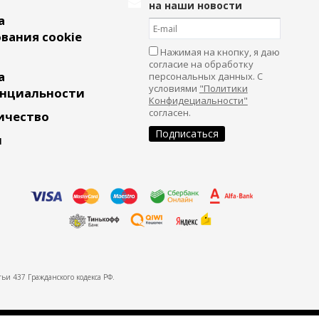
на наши новости
а
вания cookie
Нажимая на кнопку, я даю
согласие на обработку
а
персональных данных. С
условиями
"Политики
нциальности
Конфидециальности"
согласен.
ичество
и
ьи 437 Гражданского кодекса РФ.