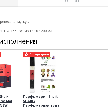
Отзывы
ревесина, мускус.
нт № 166 Esc Mo Esc 02 200 мл.
 исполнения
а
Распродажа
haik
Парфюмерия Shaik
Esc Mol
SHAIK /
l NEW
Парфюмерная вода