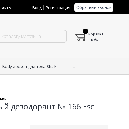
Обратный звонок
такты
Вход
Регистрация
Корзина
руб.
Body лосьон для тела Shaik
...
мл.
ый дезодорант № 166 Esc