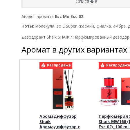
Описание
Аналог аромата
Esc Mo Esc
02.
Ноты:
молекула Iso E Super, жасмин, фиалка, амбра, д
Дезодорант Shaik SHAIK / Парфюмированный дезодора
Аромат в других вариантах
Распродажа
Распродаж
Аромадиффузор
Парфюмерия S
Shaik
Shaik MW166 (
Аромадиффузор с
Esc 02), 100 m