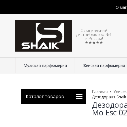
О маг
Официальный
дистрибьютор №1
в России!
★★★★★
Мужская парфюмерия
Женская парфюмерия
Главная
Унисе
Каталог товаров
Дезодорант Shaik
Дезодора
Mo Esc 02