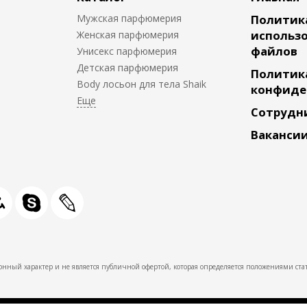
Мужская парфюмерия
Политик
использо
Женская парфюмерия
файлов
Унисекс парфюмерия
Детская парфюмерия
Политик
Body лосьон для тела Shaik
конфиде
Сотрудн
Ваканси
нный характер и не является публичной офертой, которая определяется положениями стат