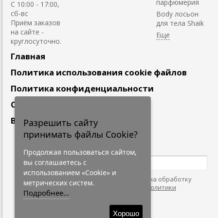
парфюмерия
С 10:00 - 17:00,
сб-вс
Body лосьон
Приём заказов
для тела Shaik
на сайте -
круглосуточно.
Главная
Политика использования cookie файлов
Политика конфиденциальности
Сотрудничество
Вакансии
Разрешить сайту
принимать файлы Cookie?
Подпишитесь
на наши новости
Продолжая пользоваться сайтом,
вы соглашаетесь с
использованием «Cookie» и
Нажимая на кнопку, я даю согласие на обработку
метрических систем.
персональных данных. С условиями
"Политики
Подробнее...
Конфидециальности"
согласен.
Хорошо