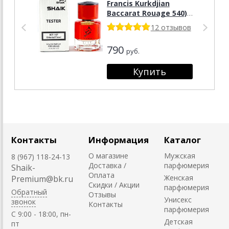
Francis Kurkdjian
Baccarat Rouage 540),
25 ml
12 отзывов
790
руб.
Контакты
Информация
Каталог
О магазине
Мужская
8 (967) 118-24-13
Доставка /
парфюмерия
Shaik-
Оплата
Женская
Premium@bk.ru
Скидки / Акции
парфюмерия
Обратный
Отзывы
Унисекс
звонок
Контакты
парфюмерия
C 9:00 - 18:00, пн-
Детская
пт