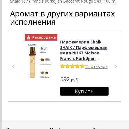
Shaik 167 (Francis Kurkdjian Baccarat Rouge 540) 100 ml
Аромат в других вариантах
исполнения
Распродажа
Р
Парфюмерия Shaik
SHAIK / Парфюмерная
вода №167 Maison
Francis Kurkdjian
Baccarat Rouage 540
12 отзывов
20мл
592
руб.