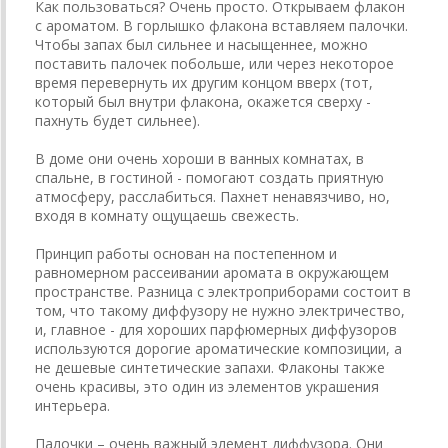
Как пользоваться? Очень просто. Открываем флакон
с ароматом. В горлышко флакона вставляем палочки.
Чтобы запах был сильнее и насыщеннее, можно
поставить палочек побольше, или через некоторое
время перевернуть их другим концом вверх (тот,
который был внутри флакона, окажется сверху -
пахнуть будет сильнее).
В доме они очень хороши в ванных комнатах, в
спальне, в гостиной - помогают создать приятную
атмосферу, расслабиться. Пахнет ненавязчиво, но,
входя в комнату ощущаешь свежесть.
Принцип работы основан на постепенном и
равномерном рассеивании аромата в окружающем
пространстве. Разница с электроприборами состоит в
том, что такому диффузору не нужно электричество,
и, главное - для хороших парфюмерных диффузоров
используются дорогие ароматические композиции, а
не дешевые синтетические запахи. Флаконы также
очень красивы, это один из элементов украшения
интерьера.
Палочки – очень важный элемент диффузора. Они