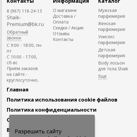
Контакты
Информация
Каталог
О магазине
Мужская
8 (967) 118-24-13
Доставка /
парфюмерия
Shaik-
Оплата
Женская
Premium@bk.ru
Скидки / Акции
парфюмерия
Обратный
Отзывы
Унисекс
звонок
Контакты
парфюмерия
C 9:00 - 18:00, пн-
Детская
пт
парфюмерия
С 10:00 - 17:00,
сб-вс
Body лосьон
Приём заказов
для тела Shaik
на сайте -
круглосуточно.
Главная
Политика использования cookie файлов
Политика конфиденциальности
Сотрудничество
Вакансии
Разрешить сайту