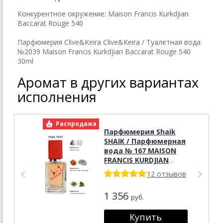
Конкурентное окружение: Maison Francis Kurkdjian
Baccarat Rouge 540
Парфюмерия Clive&Keira Clive&Keira / Туалетная вода
№2039 Maison Francis Kurkdjian Baccarat Rouge 540
30ml
Аромат в других вариантах
исполнения
Распродажа
Р
Парфюмерия Shaik
SHAIK / Парфюмерная
вода № 167 MAISON
FRANCIS KURDJIAN
BACCARAT ROUGE 540
12 отзывов
UNISEX 50 мл
1 356
руб.