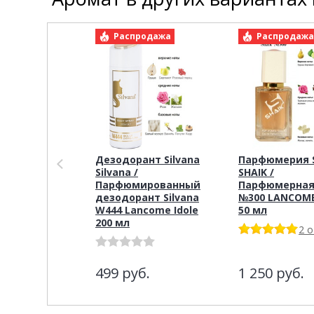
Распродажа
Распродаж
Дезодорант Silvana
Парфюмерия S
Silvana /
SHAIK /
Парфюмированный
Парфюмерная
дезодорант Silvana
№300 LANCOME
W444 Lancome Idole
50 мл
200 мл
2 
499
руб.
1 250
руб.