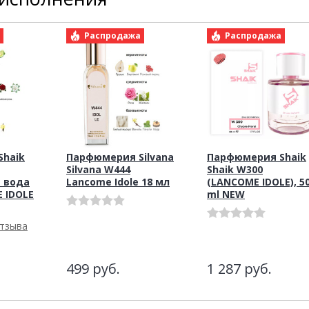
а
Распродажа
Распродажа
haik
Парфюмерия Silvana
Парфюмерия Shaik
Silvana W444
Shaik W300
 вода
Lancome Idole 18 мл
(LANCOME IDOLE), 5
 IDOLE
ml NEW
отзыва
499
руб.
1 287
руб.