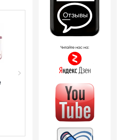
Распродажа
Распродажа
Тестер Shaik SHAIK /
Парфюмерия
Парфюмерная вода,
Sevaverek Sevaverek
0
тестер № 300
/ Парфюмерная
LANCOME IDOLE, 25
вода W5166
мл. Tester
LANCOME IDOLE 30 мл
2 отзыва
790
руб.
1 150
руб.