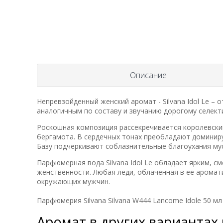
Описание
Непревзойденный женский аромат - Silvana Idol Le –
аналогичным по составу и звучанию дорогому селект
Роскошная композиция рассекречивается королевски
бергамота. В сердечных тонах преобладают доминир
Базу подчеркивают соблазнительные благоухания мус
Парфюмерная вода Silvana Idol Le обладает ярким, 
женственности. Любая леди, облаченная в ее арома
окружающих мужчин.
Парфюмерия Silvana Silvana W444 Lancome Idole 50 мл
Аромат в других вариантах