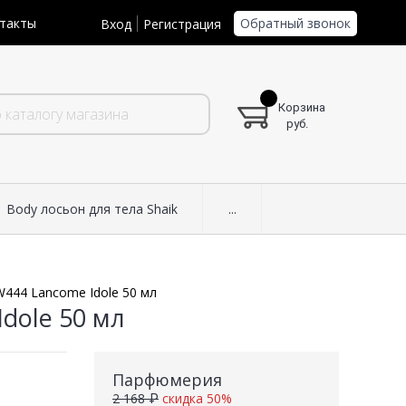
Обратный звонок
такты
Вход
Регистрация
Корзина
руб.
Body лосьон для тела Shaik
...
W444 Lancome Idole 50 мл
dole 50 мл
Парфюмерия
2 168 ₽
скидка 50%