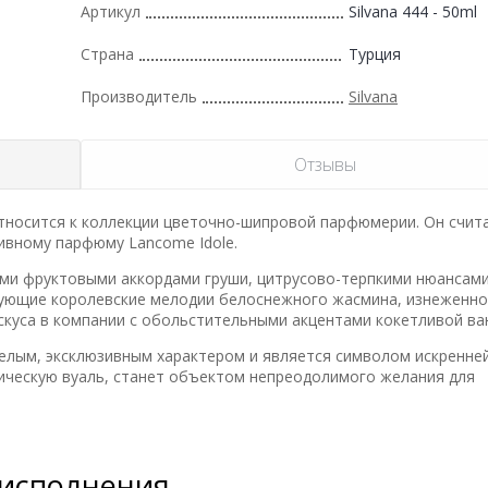
Артикул
Silvana 444 - 50ml
Страна
Турция
Производитель
Silvana
Отзывы
 относится к коллекции цветочно-шипровой парфюмерии. Он счит
ивному парфюму Lancome Idole.
ми фруктовыми аккордами груши, цитрусово-терпкими нюансам
ующие королевские мелодии белоснежного жасмина, изнеженно
куса в компании с обольстительными акцентами кокетливой ва
смелым, эксклюзивным характером и является символом искренне
тическую вуаль, станет объектом непреодолимого желания для
 исполнения