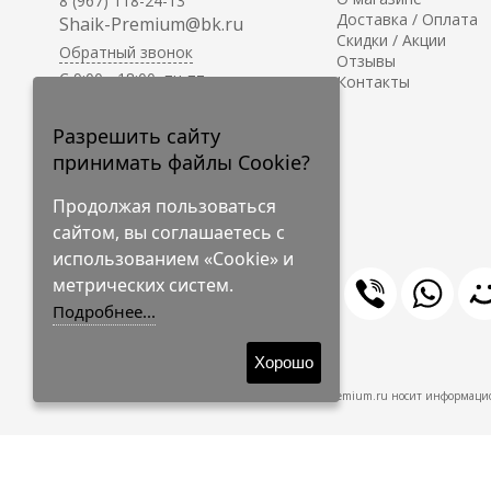
8 (967) 118-24-13
Доставка / Оплата
Shaik-Premium@bk.ru
Скидки / Акции
Обратный звонок
Отзывы
C 9:00 - 18:00, пн-пт
Контакты
С 10:00 - 17:00, сб-вс
Приём заказов на сайте -
Разрешить сайту
круглосуточно.
принимать файлы Cookie?
Продолжая пользоваться
сайтом, вы соглашаетесь с
использованием «Cookie» и
метрических систем.
Подробнее...
© 2009-2026 Shaik-Premium
Хорошо
Shaik-Premium.ru носит информацио
Создано
на платформе