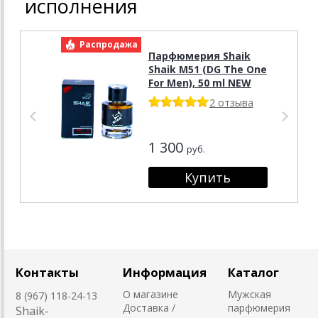
исполнения
Распродажа
Р
Парфюмерия Shaik
Shaik M51 (DG The One
For Men), 50 ml NEW
2 отзыва
1 300
руб.
Контакты
Информация
Каталог
О магазине
Мужская
8 (967) 118-24-13
Доставка /
парфюмерия
Shaik-