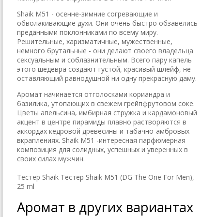
Shaik M51 - осенне-зимние согревающие и
обволакивающие духи. Они очень быстро обзавелись
преданными поклонниками по всему миру.
Решительные, харизматичные, мужественные,
немного брутальные - они делают своего владельца
сексуальным и соблазнительным. Всего пару капель
этого шедевра создают густой, красивый шлейф, не
оставляющий равнодушной ни одну прекрасную даму.
Аромат начинается отголосками кориандра и
базилика, утопающих в свежем грейпфрутовом соке.
Цветы апельсина, имбирная стружка и кардамоновый
акцент в центре пирамиды плавно растворяются в
аккордах кедровой древесины и табачно-амбровых
вкраплениях. Shaik M51 -интересная парфюмерная
композиция для солидных, успешных и уверенных в
своих силах мужчин.
Тестер Shaik Тестер Shaik M51 (DG The One For Men),
25 ml
Аромат в других вариантах