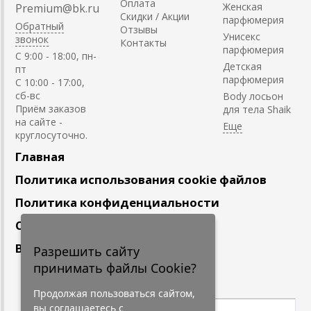
Оплата
Женская
Premium@bk.ru
Скидки / Акции
парфюмерия
Обратный
Отзывы
Унисекс
звонок
Контакты
парфюмерия
C 9:00 - 18:00, пн-
Детская
пт
парфюмерия
С 10:00 - 17:00,
сб-вс
Body лосьон
Приём заказов
для тела Shaik
на сайте -
круглосуточно.
Главная
Политика использования cookie файлов
Политика конфиденциальности
Сотрудничество
Вакансии
Разрешить сайту
принимать файлы Cookie?
Подпишитесь
на наши новости
Продолжая пользоваться сайтом,
вы соглашаетесь с