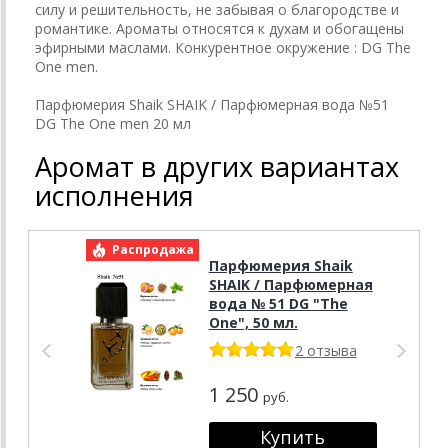
силу и решительность, не забывая о благородстве и
романтике. Ароматы относятся к духам и обогащены
эфирными маслами. Конкурентное окружение : DG The
One men.
Парфюмерия Shaik SHAIK / Парфюмерная вода №51
DG The One men 20 мл
Аромат в других вариантах
исполнения
Распродажа
Р
Парфюмерия Shaik
SHAIK / Парфюмерная
вода № 51 DG "The
One", 50 мл.
2 отзыва
1 250
руб.