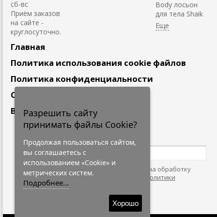
сб-вс
Body лосьон
Приём заказов
для тела Shaik
на сайте -
круглосуточно.
Главная
Политика использования cookie файлов
Политика конфиденциальности
Сотрудничество
Вакансии
Разрешить сайту
принимать файлы Cookie?
Подпишитесь
на наши новости
Продолжая пользоваться сайтом,
вы соглашаетесь с
использованием «Cookie» и
Нажимая на кнопку, я даю согласие на обработку
метрических систем.
персональных данных. С условиями
"Политики
Подробнее...
Конфидециальности"
согласен.
Хорошо