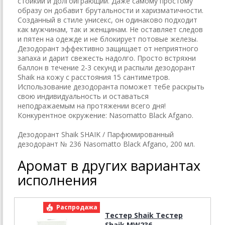
стойкий и долгоиграющий. Даже самому простому
образу он добавит брутальности и харизматичности.
Созданный в стиле унисекс, он одинаково подходит
как мужчинам, так и женщинам. Не оставляет следов
и пятен на одежде и не блокирует потовые железы.
Дезодорант эффективно защищает от неприятного
запаха и дарит свежесть надолго. Просто встряхни
баллон в течение 2-3 секунд и распыли дезодорант
Shaik на кожу с расстояния 15 сантиметров.
Использование дезодоранта поможет тебе раскрыть
свою индивидуальность и оставаться
неподражаемым на протяжении всего дня!
Конкурентное окружение: Nasomatto Black Afgano.
Дезодорант Shaik SHAIK / Парфюмированный
дезодорант № 236 Nasomatto Black Afgano, 200 мл.
Аромат в других вариантах
исполнения
Распродажа
Р
Тестер Shaik Тестер
Shaik MW236