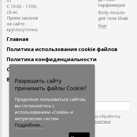
пт
парфюмерия
С 10:00 - 17:00,
сб-вс
Body лосьон
Приём заказов
для тела Shaik
на сайте -
круглосуточно.
Главная
Политика использования cookie файлов
Политика конфиденциальности
Сотрудничество
Вакансии
Разрешить сайту
принимать файлы Cookie?
Подпишитесь
на наши новости
Продолжая пользоваться сайтом,
вы соглашаетесь с
использованием «Cookie» и
Нажимая на кнопку, я даю согласие на обработку
метрических систем.
персональных данных. С условиями
"Политики
Подробнее...
Конфидециальности"
согласен.