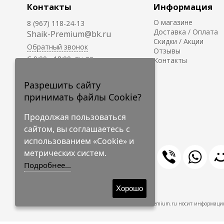
Контакты
Информация
О магазине
8 (967) 118-24-13
Доставка / Оплата
Shaik-Premium@bk.ru
Скидки / Акции
Обратный звонок
Отзывы
C 9:00 - 18:00, пн-пт
Контакты
С 10:00 - 17:00, сб-вс
Приём заказов на сайте -
Разрешить сайту
круглосуточно.
принимать файлы Cookie?
Продолжая пользоваться
сайтом, вы соглашаетесь с
использованием «Cookie» и
метрических систем.
Подробнее...
© 2009-2026 Shaik-Premium
Хорошо
Shaik-Premium.ru носит информацио