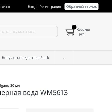
Обратный звонок
такты
Вход
Регистрация
Корзина
руб.
Body лосьон для тела Shaik
...
fgano 30 мл
юмерная вода WM5613