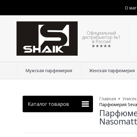
О маг
Официальный
дистрибьютор №1
в России!
★★★★★
Мужская парфюмерия
Женская парфюмерия
Главная
Унисе
Каталог товаров
Парфюмерия Sevav
Парфюмер
Nasomatt