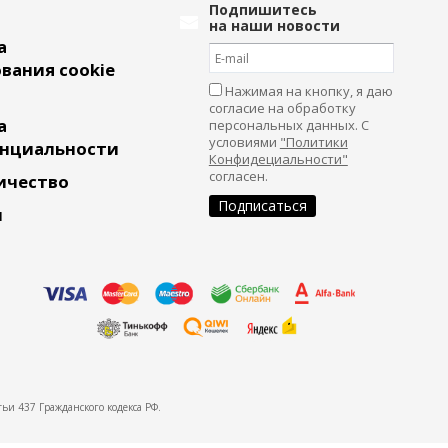
Подпишитесь
на наши новости
а
вания cookie
Нажимая на кнопку, я даю
согласие на обработку
а
персональных данных. С
условиями
"Политики
нциальности
Конфидециальности"
согласен.
ичество
и
ьи 437 Гражданского кодекса РФ.