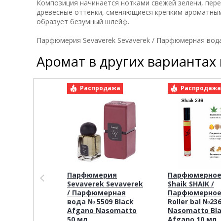
Композиция начинается нотками свежей зелени, пере
древесные оттенки, сменяющиеся крепким ароматным 
образует безумный шлейф.
Парфюмерия Sevaverek Sevaverek / Парфюмерная вод
Аромат в других вариантах
Распродажа
Распродаж
Парфюмерия
Парфюмерное
Sevaverek Sevaverek
Shaik SHAIK /
/ Парфюмерная
Парфюмерное
вода № 5509 Black
Roller bal №23
Afgano Nasomatto
Nasomatto Bl
50 мл
Afgano 10 мл