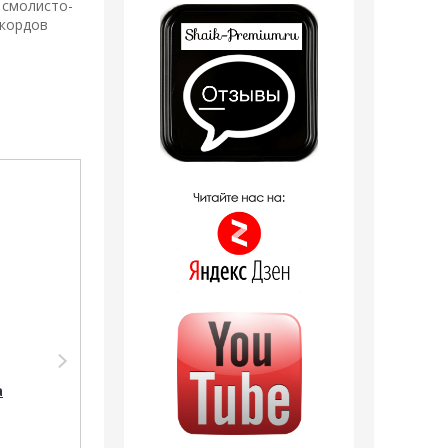
 смолисто-
ккордов
Распродажа
Распродажа
Парфюмерия Silvana
Парфюмерия Shaik
Silvana M823
Shaik MW236
а
Nasomatto Black
(Nasomatto Black
Afgano 50 мл
Afgano), 50 ml NEW
1 отзыв