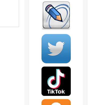
1 090
руб.
1 406
руб.