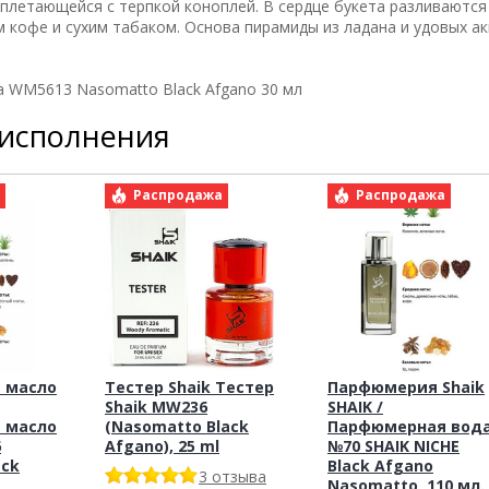
плетающейся с терпкой коноплей. В сердце букета разливаются
кофе и сухим табаком. Основа пирамиды из ладана и удовых а
а WM5613 Nasomatto Black Afgano 30 мл
 исполнения
а
Распродажа
Распродажа
 масло
Тестер Shaik Тестер
Парфюмерия Shaik
Shaik MW236
SHAIK /
 масло
(Nasomatto Black
Парфюмерная вод
6
Afgano), 25 ml
№70 SHAIK NICHE
ack
Black Afgano
3 отзыва
Nasomatto, 110 мл.