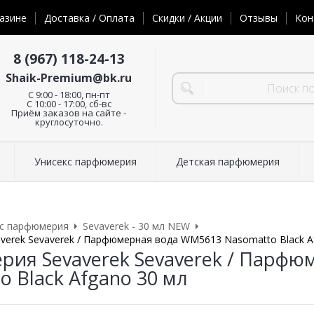
азине
Доставка / Оплата
Скидки / Акции
Отзывы
Кон
8 (967) 118-24-13
Shaik-Premium@bk.ru
C 9:00 - 18:00, пн-пт
С 10:00 - 17:00, сб-вс
Приём заказов на сайте -
круглосуточно.
Унисекс парфюмерия
Детская парфюмерия
кс парфюмерия
Sevaverek - 30 мл NEW
erek Sevaverek / Парфюмерная вода WM5613 Nasomatto Black A
ия Sevaverek Sevaverek / Парф
o Black Afgano 30 мл