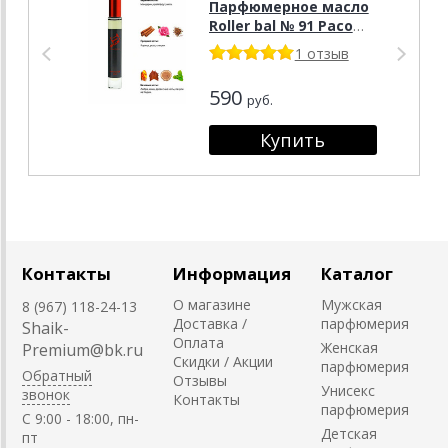
Парфюмерное масло
Roller bal № 91 Paco
Rabanne 1 Million, 10
1 отзыв
мл.
590
руб.
Контакты
Информация
Каталог
О магазине
Мужская
8 (967) 118-24-13
Доставка /
парфюмерия
Shaik-
Оплата
Женская
Premium@bk.ru
Скидки / Акции
парфюмерия
Обратный
Отзывы
Унисекс
звонок
Контакты
парфюмерия
C 9:00 - 18:00, пн-
Детская
пт