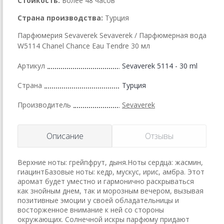
Стойкость:
Более 48 часов
Страна производства:
Турция
Парфюмерия Sevaverek Sevaverek / Парфюмерная вода
W5114 Chanel Chance Еаu Tendre 30 мл
Артикул
Sevaverek 5114 - 30 ml
Страна
Турция
Производитель
Sevaverek
Описание
Отзывы
Верхние ноты: грейпфрут, дыня.Ноты сердца: жасмин,
гиацинтБазовые ноты: кедр, мускус, ирис, амбра. Этот
аромат будет уместно и гармонично раскрываться
как знойным днем, так и морозным вечером, вызывая
позитивные эмоции у своей обладательницы и
восторженное внимание к ней со стороны
окружающих. Солнечной искры парфюму придают