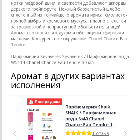
нотки медовой дыни, а свежести добавляют аккорды
дерзкого грейпфрута. Нежный бархатистый шлейф,
сплетенный из тончайшего аромата ириса, смолисто-
пряной амбры и кремового мускуса, плавно стелется
за грациозной и неприступной обольстительницей.
Ароматы относятся к духам и обогащены эфирными
маслами. Конкурентное окружение: Chanel Chance Еаu
Tendre.
Парфюмерия Sevaverek Sevaverek / Парфюмерная вода
W5114 Chanel Chance Еаu Tendre 30 мл
Аромат в других вариантах
исполнения
Распродажа
Р
Парфюмерия Shaik
SHAIK / Парфюмерная
вода №40 Chanel
Chance Eau Tendre 10
ml
1 отзыв