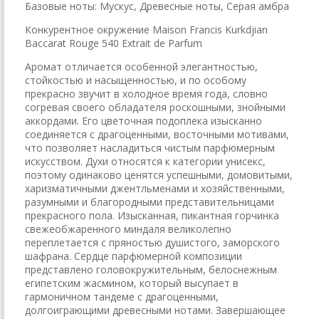
Базовые ноты: Мускус, Древесные ноты, Серая амбра
Конкурентное окружение Maison Francis Kurkdjian
Baccarat Rouge 540 Extrait de Parfum
Аромат отличается особенной элегантностью,
стойкостью и насыщенностью, и по особому
прекрасно звучит в холодное время года, словно
согревая своего обладателя роскошными, знойными
аккордами. Его цветочная подоплека изысканно
соединяется с драгоценными, восточными мотивами,
что позволяет насладиться чистым парфюмерным
искусством. Духи относятся к категории унисекс,
поэтому одинаково ценятся успешными, домовитыми,
харизматичными джентльменами и хозяйственными,
разумными и благородными представительницами
прекрасного пола. Изысканная, пикантная горчинка
свежеобжаренного миндаля великолепно
переплетается с пряностью душистого, заморского
шафрана. Сердце парфюмерной композиции
представлено головокружительным, белоснежным
египетским жасмином, который высупает в
гармоничном тандеме с драгоценными,
долгоиграющими древесными нотами. Завершающее