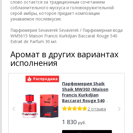
слово остается за традиционным сочетанием
соблазнительного мускуса и головокружительной
серой амбры, которое придает композиции
узнаваемое послевкусие.
Парфюмерия Sevaverek Sevaverek / Парфюмерная вода
WM5615 Maison Francis Kurkdjian Baccarat Rouge 540
Extrait de Parfum 30 мл
Аромат в других вариантах
исполнения
Распродажа
Р
Парфюмерия Shaik
Shaik MW303 (Maison
Francis Kurkdjian
Baccarat Rouge 540
Extrait de Parfum), 100
2 отзыва
ml NEW
1 830
руб.