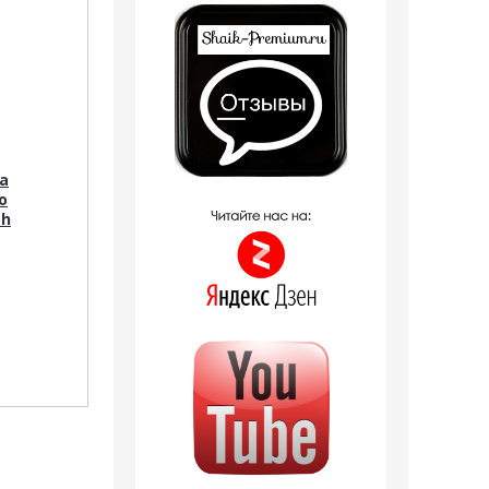
a
o
th