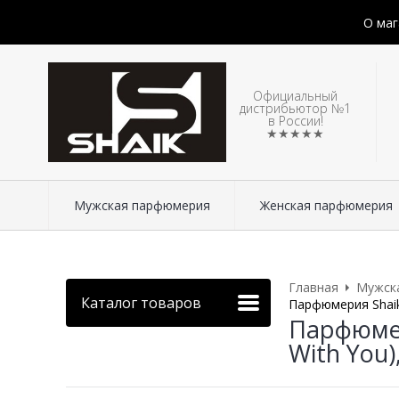
О маг
Официальный
дистрибьютор №1
в России!
★★★★★
Мужская парфюмерия
Женская парфюмерия
Главная
Мужск
Каталог товаров
Парфюмерия Shaik 
Парфюмер
With You)