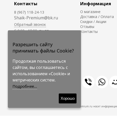
Контакты
Информация
О магазине
8 (967) 118-24-13
Доставка / Оплата
Shaik-Premium@bk.ru
Скидки / Акции
Обратный звонок
Отзывы
C 9:00 - 18:00, пн-пт
Контакты
С 10:00 - 17:00, сб-вс
Приём заказов на сайте -
Разрешить сайту
круглосуточно.
принимать файлы Cookie?
Продолжая пользоваться
сайтом, вы соглашаетесь с
использованием «Cookie» и
метрических систем.
Подробнее...
© 2009-2026 Shaik-Premium
Хорошо
Shaik-Premium.ru носит информацио