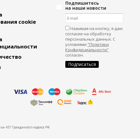
Подпишитесь
на наши новости
а
вания cookie
Нажимая на кнопку, я даю
согласие на обработку
а
персональных данных. С
условиями
"Политики
нциальности
Конфидециальности"
согласен.
ичество
и
ьи 437 Гражданского кодекса РФ.