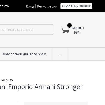
Обратный звонок
такты
Вход
Регистрация
Корзина
руб.
Body лосьон для тела Shaik
...
0 ml NEW
ni Emporio Armani Stronger