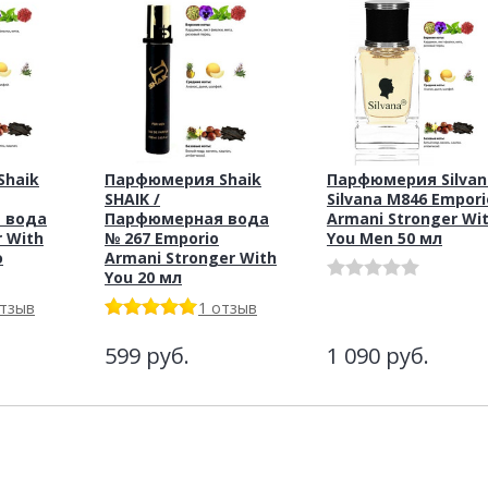
haik
Парфюмерия Shaik
Парфюмерия Silvan
SHAIK /
Silvana M846 Empori
 вода
Парфюмерная вода
Armani Stronger Wi
r With
№ 267 Emporio
You Men 50 мл
o
Armani Stronger With
You 20 мл
отзыв
1 отзыв
599
руб.
1 090
руб.