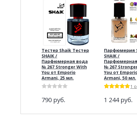
Тестер Shaik Тестер
Парфюмерия S
SHAIK /
SHAIK /
Парфюмерная вода
Парфюмерная
№ 267 Stronger With
№ 267 Stronge
You от Emporio
You от Empori
Armani, 25 мл.
Armani, 50 мл.
1 
790
руб.
1 244
руб.