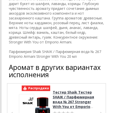
дарит букет из шалфея, лаванды, корицы. Глубокую
чувственность аромату придает сочетание дымных
аккордов эксклюзивного компонента и нот
засахаренного каштана. Группа ароматов: древесные.
Верхние ноты: кардамон, розовый перец, лист фиалки,
мята. Ноты сердца: шалфей, дыня, ананас, лаванда,
корица. Шлейф: ваниль, каштан, белый кедр,
древесный янтарь, гуаяк. Конкурентное окружение:
Stronger With You от Emporio Armani.
Парфюмерия Shaik SHAIK / Парфюмерная вода № 267
Emporio Armani Stronger With You 20 мл
Аромат в других вариантах
исполнения
Распродажа
Р
Тестер Shaik Тестер
SHAIK / Парфюмерная
вода № 267 Stronger
With You от Emporio
Armani, 25 мл.