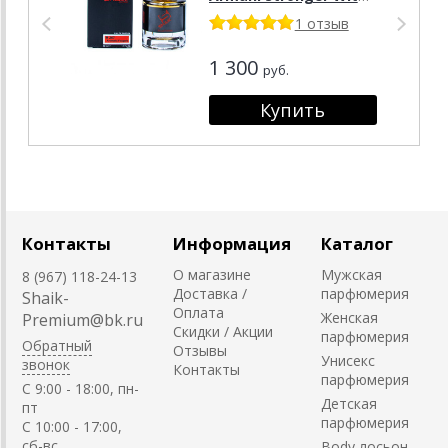
You), 50 ml NEW
1 отзыв
1 300
руб.
Контакты
Информация
Каталог
О магазине
Мужская
8 (967) 118-24-13
Доставка /
парфюмерия
Shaik-
Оплата
Женская
Premium@bk.ru
Скидки / Акции
парфюмерия
Обратный
Отзывы
Унисекс
звонок
Контакты
парфюмерия
C 9:00 - 18:00, пн-
Детская
пт
парфюмерия
С 10:00 - 17:00,
сб-вс
Body лосьон