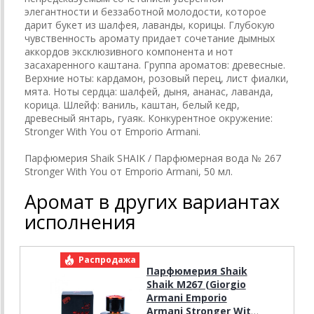
элегантности и беззаботной молодости, которое
дарит букет из шалфея, лаванды, корицы. Глубокую
чувственность аромату придает сочетание дымных
аккордов эксклюзивного компонента и нот
засахаренного каштана. Группа ароматов: древесные.
Верхние ноты: кардамон, розовый перец, лист фиалки,
мята. Ноты сердца: шалфей, дыня, ананас, лаванда,
корица. Шлейф: ваниль, каштан, белый кедр,
древесный янтарь, гуаяк. Конкурентное окружение:
Stronger With You от Emporio Armani.
Парфюмерия Shaik SHAIK / Парфюмерная вода № 267
Stronger With You от Emporio Armani, 50 мл.
Аромат в других вариантах
исполнения
Распродажа
Р
Парфюмерия Shaik
Shaik M267 (Giorgio
Armani Emporio
Armani Stronger With