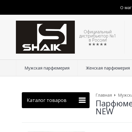
О маг
Официальный
дистрибьютор №1
в России!
★★★★★
Мужская парфюмерия
Женская парфюмерия
Главная
Мужск
Каталог товаров
Парфюмери
NEW