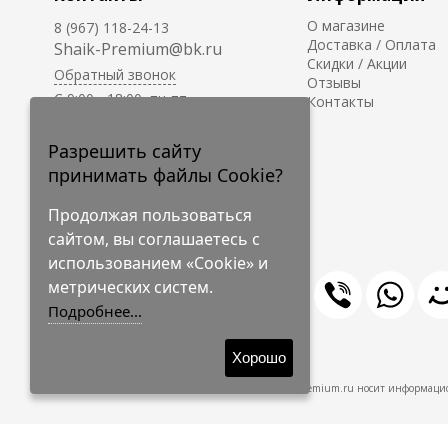
О магазине
8 (967) 118-24-13
Доставка / Оплата
Shaik-Premium@bk.ru
Скидки / Акции
Обратный звонок
Отзывы
C 9:00 - 18:00, пн-пт
Контакты
С 10:00 - 17:00, сб-вс
Приём заказов на сайте -
Разрешить сайту
круглосуточно.
принимать файлы Cookie?
Продолжая пользоваться
сайтом, вы соглашаетесь с
использованием «Cookie» и
метрических систем.
Подробнее...
© 2009-2026 Shaik-Premium
Хорошо
Shaik-Premium.ru носит информацио