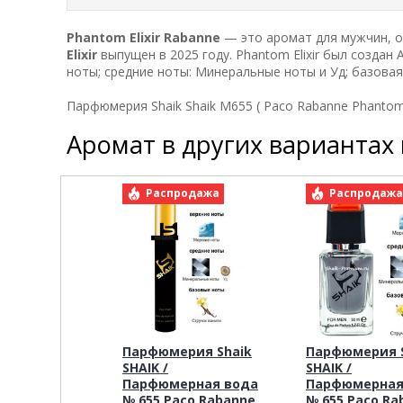
Phantom Elixir
Rabanne
— это аромат для мужчин, о
Elixir
выпущен в 2025 году. Phantom Elixir был создан An
ноты; средние ноты: Минеральные ноты и Уд; базовая
Парфюмерия Shaik Shaik M655 ( Paco Rabanne Phantom E
Аромат в других вариантах
Распродажа
Распродаж
Парфюмерия Shaik
Парфюмерия S
SHAIK /
SHAIK /
Парфюмерная вода
Парфюмерная
№ 655 Paco Rabanne
№ 655 Paco Ra