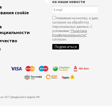
на наши новости
а
вания cookie
Нажимая на кнопку, я даю
согласие на обработку
а
персональных данных. С
условиями
"Политики
нциальности
Конфидециальности"
согласен.
ичество
и
ьи 437 Гражданского кодекса РФ.