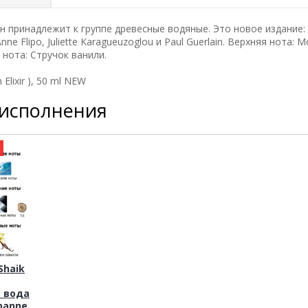
н принадлежит к группе древесные водяные. Это новое издание:
ne Flipo, Juliette Karagueuzoglou и Paul Guerlain. Верхняя нота: 
 нота: Стручок ванили.
lixir ), 50 ml NEW
 исполнения
а
haik
 вода
banne