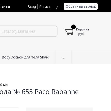
Обратный звонок
такты
Вход
Регистрация
Корзина
руб.
Body лосьон для тела Shaik
...
20 мл
ода № 655 Paco Rabanne