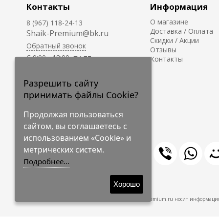
Контакты
Информация
О магазине
8 (967) 118-24-13
Доставка / Оплата
Shaik-Premium@bk.ru
Скидки / Акции
Обратный звонок
Отзывы
C 9:00 - 18:00, пн-пт
Контакты
С 10:00 - 17:00, сб-вс
Приём заказов на сайте -
Разрешить сайту
круглосуточно.
принимать файлы Cookie?
Продолжая пользоваться
сайтом, вы соглашаетесь с
использованием «Cookie» и
метрических систем.
Подробнее...
© 2009-2026 Shaik-Premium
Хорошо
Shaik-Premium.ru носит информацио