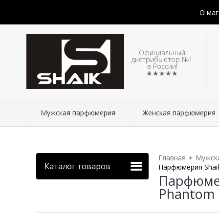
О маг
Официальный
дистрибьютор №1
в России!
★★★★★
Мужская парфюмерия
Женская парфюмерия
Главная
Мужск
Каталог товаров
Парфюмерия Shaik
Парфюмер
Phantom E