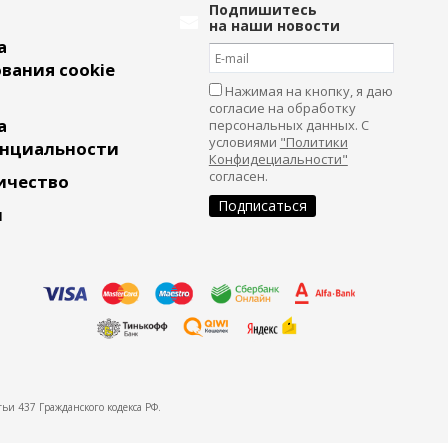
Подпишитесь
на наши новости
а
вания cookie
Нажимая на кнопку, я даю
согласие на обработку
а
персональных данных. С
условиями
"Политики
нциальности
Конфидециальности"
согласен.
ичество
и
ьи 437 Гражданского кодекса РФ.