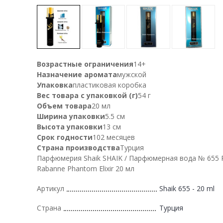
Возрастные ограничения
14+
Назначение аромата
мужской
Упаковка
пластиковая коробка
Вес товара с упаковкой (г)
54 г
Объем товара
20 мл
Ширина упаковки
5.5 см
Высота упаковки
13 см
Срок годности
102 месяцев
Страна производства
Турция
Парфюмерия Shaik SHAIK / Парфюмерная вода № 655 
Rabanne Phantom Elixir 20 мл
Артикул
Shaik 655 - 20 ml
Страна
Турция