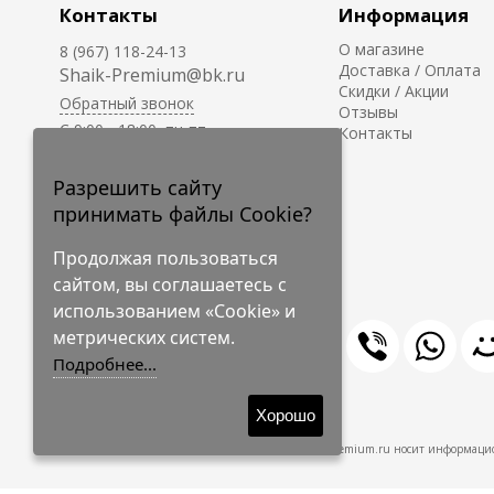
Контакты
Информация
О магазине
8 (967) 118-24-13
Доставка / Оплата
Shaik-Premium@bk.ru
Скидки / Акции
Обратный звонок
Отзывы
C 9:00 - 18:00, пн-пт
Контакты
С 10:00 - 17:00, сб-вс
Приём заказов на сайте -
Разрешить сайту
круглосуточно.
принимать файлы Cookie?
Продолжая пользоваться
сайтом, вы соглашаетесь с
использованием «Cookie» и
метрических систем.
Подробнее...
© 2009-2026 Shaik-Premium
Хорошо
Shaik-Premium.ru носит информацио