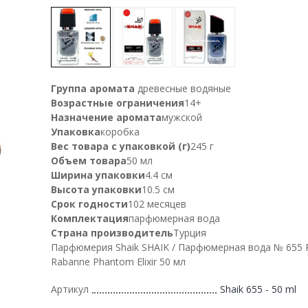
Группа аромата
древесные водяные
Возрастные ограничения
14+
Назначение аромата
мужской
Упаковка
коробка
Вес товара с упаковкой (г)
245 г
Объем товара
50 мл
Ширина упаковки
4.4 см
Высота упаковки
10.5 см
Срок годности
102 месяцев
Комплектация
парфюмерная вода
Страна производитель
Турция
Парфюмерия Shaik SHAIK / Парфюмерная вода № 655 
Rabanne Phantom Elixir 50 мл
Артикул
Shaik 655 - 50 ml