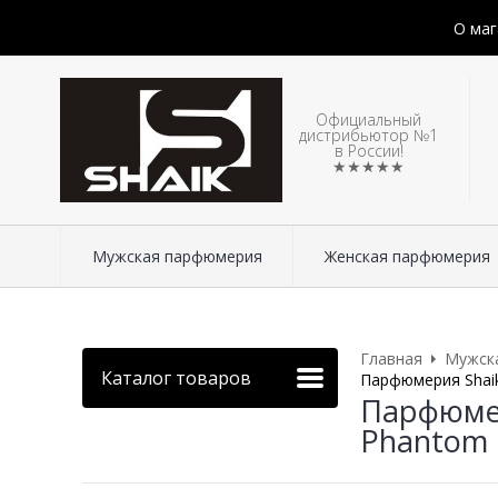
О маг
Официальный
дистрибьютор №1
в России!
★★★★★
Мужская парфюмерия
Женская парфюмерия
Главная
Мужск
Каталог товаров
Парфюмерия Shaik
Парфюмер
Phantom E