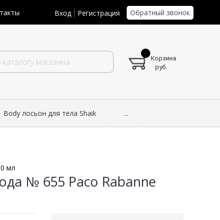
Обратный звонок
такты
Вход
Регистрация
Корзина
руб.
Body лосьон для тела Shaik
...
50 мл
ода № 655 Paco Rabanne