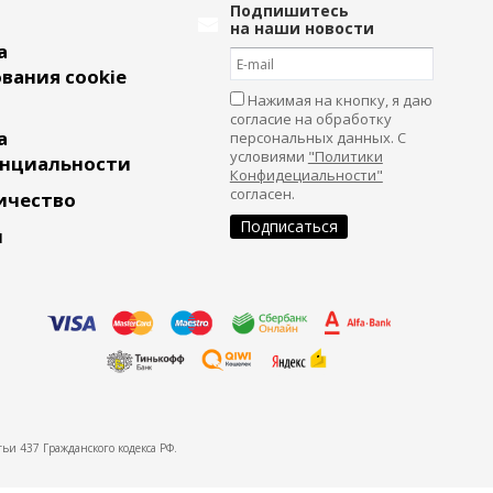
Подпишитесь
на наши новости
а
вания cookie
Нажимая на кнопку, я даю
согласие на обработку
а
персональных данных. С
условиями
"Политики
нциальности
Конфидециальности"
согласен.
ичество
и
ьи 437 Гражданского кодекса РФ.