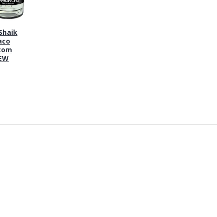
haik
aco
tom
NEW