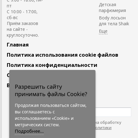
Детская
пт
парфюмерия
С 10:00 - 17:00,
сб-вс
Body лосьон
Приём заказов
для тела Shaik
на сайте -
круглосуточно.
Главная
Политика использования cookie файлов
Политика конфиденциальности
Сотрудничество
Вакансии
Разрешить сайту
принимать файлы Cookie?
Подпишитесь
на наши новости
Продолжая пользоваться сайтом,
вы соглашаетесь с
использованием «Cookie» и
Нажимая на кнопку, я даю согласие на обработку
метрических систем.
персональных данных. С условиями
"Политики
Подробнее...
Конфидециальности"
согласен.